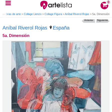
0
o
>
Obras de arte
>
Collage Lienzo
>
Collage Figura
>
Aníbal Riverol Rojas
>
5a. Dimensión
Anterior
Siguiente
Aníbal Riverol Rojas
España
5a. Dimensión