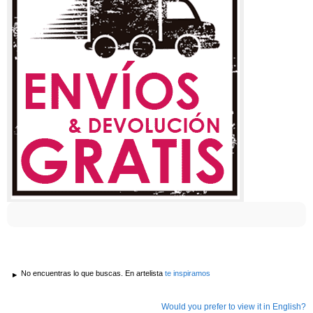
No encuentras lo que buscas. En artelista
te inspiramos
Would you prefer to view it in English?