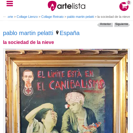
0
s de arte
>
Collage Lienzo
>
Collage Retrato
>
pablo martin pelatti
>
la sociedad de la nieve
Anterior
Siguiente
pablo martin pelatti
España
la sociedad de la nieve