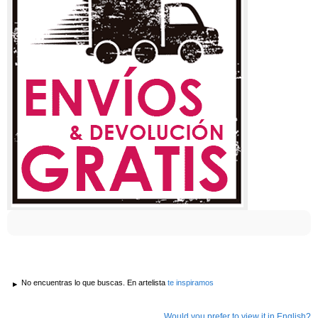
No encuentras lo que buscas. En artelista
te inspiramos
Would you prefer to view it in English?