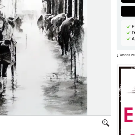
E
D
A
¿Deseas ver