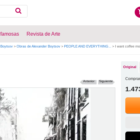
 famosas
Revista de Arte
 Boytsov
>
Obras de Alexander Boytsov
>
PEOPLE AND EVERYTHING...
>
I want coffee mor
Original
Comprar
Anterior
Siguiente
1.47