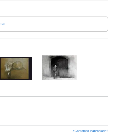
tar
¿Contenido inapropiado?