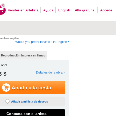
0
Vender en Artelista
Ayuda
English
Alta gratuita
Accede
e than anything...
Would you prefer to view it in English?
Reproducción impresa en lienzo
 obra
3 $
Detalles de la obra »
Añadir a la cesta
Añadir a mi lista de deseos
Contacta con el artista