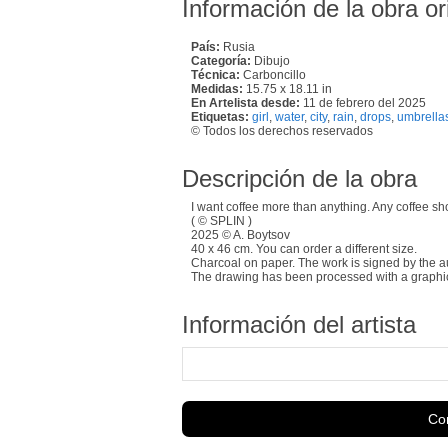
Información de la obra or
País:
Rusia
Categoría:
Dibujo
Técnica:
Carboncillo
Medidas:
15.75 x 18.11 in
En Artelista desde:
11 de febrero del 2025
Etiquetas:
girl
,
water
,
city
,
rain
,
drops
,
umbrella
© Todos los derechos reservados
Descripción de la obra
I want coffee more than anything. Any coffee shop
( © SPLIN )
2025 © A. Boytsov
40 x 46 cm. You can order a different size.
Charcoal on paper. The work is signed by the a
The drawing has been processed with a graphic f
Información del artista
Con