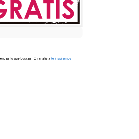
ntras lo que buscas. En artelista
te inspiramos