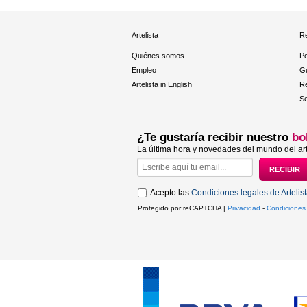
Artelista
Re
Quiénes somos
Po
Empleo
Gu
Artelista in English
R
Se
¿Te gustaría recibir nuestro
bo
La última hora y novedades del mundo del art
Acepto las
Condiciones legales de Artelis
Protegido por reCAPTCHA |
Privacidad
-
Condiciones