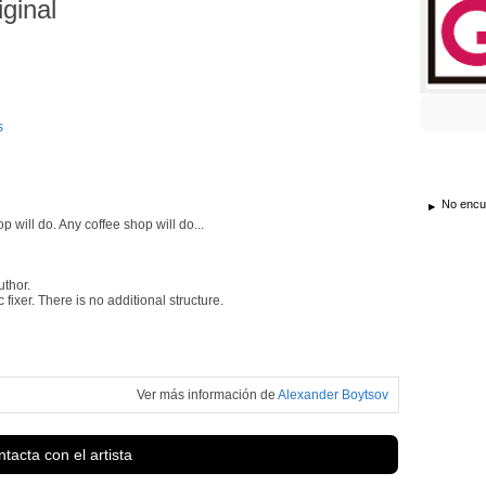
iginal
s
No encue
 will do. Any coffee shop will do...
uthor.
ixer. There is no additional structure.
Ver más información de
Alexander Boytsov
tacta con el artista