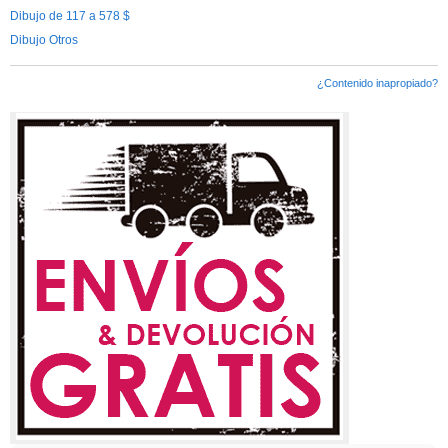
Dibujo de 117 a 578 $
Dibujo Otros
¿Contenido inapropiado?