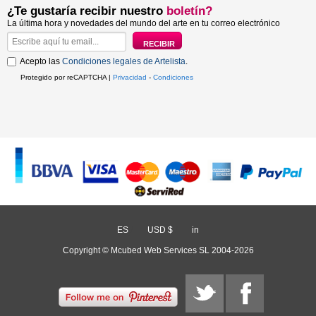
¿Te gustaría recibir nuestro
boletín?
La última hora y novedades del mundo del arte en tu correo electrónico
Acepto las
Condiciones legales de Artelista
.
Protegido por reCAPTCHA |
Privacidad
-
Condiciones
ES
/
USD $
/
in
Copyright © Mcubed Web Services SL 2004-2026