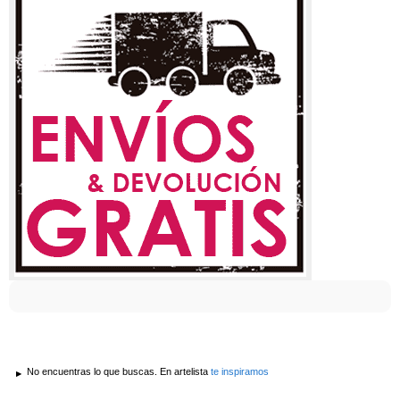
No encuentras lo que buscas. En artelista
te inspiramos