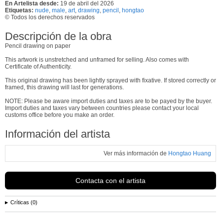
En Artelista desde:
19 de abril del 2026
Etiquetas:
nude
,
male
,
art
,
drawing
,
pencil
,
hongtao
© Todos los derechos reservados
Descripción de la obra
Pencil drawing on paper
This artwork is unstretched and unframed for selling. Also comes with
Certificate of Authenticity.
This original drawing has been lightly sprayed with fixative. If stored correctly or
framed, this drawing will last for generations.
NOTE: Please be aware import duties and taxes are to be payed by the buyer.
Import duties and taxes vary between countries please contact your local
customs office before you make an order.
Información del artista
Ver más información de
Hongtao Huang
Contacta con el artista
Críticas (0)