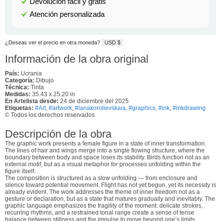
Devolución fácil y gratis
Atención personalizada
¿Deseas ver el precio en otra moneda?
USD $
Información de la obra original
País:
Ucrania
Categoría:
Dibujo
Técnica:
Tinta
Medidas:
35.43 x 25.20 in
En Artelista desde:
24 de diciembre del 2025
Etiquetas:
#Art
,
#artwork
,
#lanakorolievskaia
,
#graphics
,
#ink
,
#inkdrawing
© Todos los derechos reservados
Descripción de la obra
The graphic work presents a female figure in a state of inner transformation.
The lines of hair and wings merge into a single flowing structure, where the
boundary between body and space loses its stability. Birds function not as an
external motif, but as a visual metaphor for processes unfolding within the
figure itself.
The composition is structured as a slow unfolding — from enclosure and
silence toward potential movement. Flight has not yet begun, yet its necessity is
already evident. The work addresses the theme of inner freedom not as a
gesture or declaration, but as a state that matures gradually and inevitably. The
graphic language emphasizes the fragility of the moment: delicate strokes,
recurring rhythms, and a restrained tonal range create a sense of tense
balance between stillness and the impulse to move beyond one’s limits.