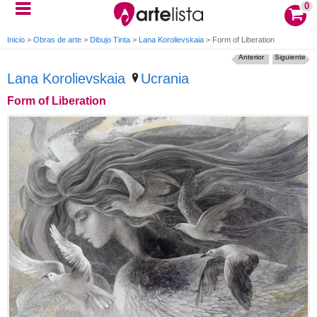
0
Inicio
>
Obras de arte
>
Dibujo Tinta
>
Lana Korolievskaia
>
Form of Liberation
Anterior
Siguiente
Lana Korolievskaia
Ucrania
Form of Liberation