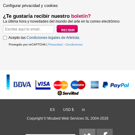
Configurar privacidad y cookies
¿Te gustaría recibir nuestro
boletín?
La última hora y novedades del mundo del arte en tu correo electrónico
Acepto las
Condiciones legales de Artelista
.
Protegido por reCAPTCHA |
Privacidad
-
Condiciones
ES
/
USD $
/
in
Copyright © Mcubed Web Services SL 2004-2026