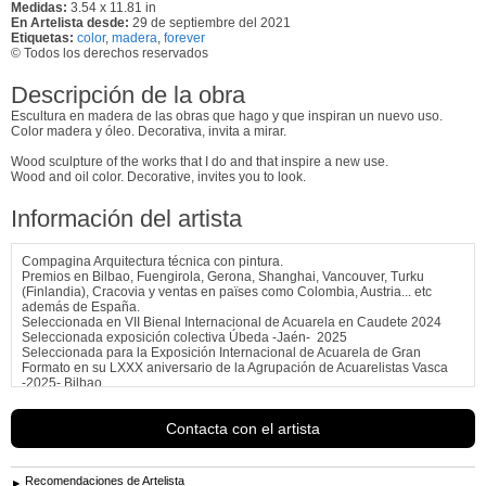
Medidas:
3.54 x 11.81 in
En Artelista desde:
29 de septiembre del 2021
Etiquetas:
color
,
madera
,
forever
© Todos los derechos reservados
Descripción de la obra
Escultura en madera de las obras que hago y que inspiran un nuevo uso.
Color madera y óleo. Decorativa, invita a mirar.
Wood sculpture of the works that I do and that inspire a new use.
Wood and oil color. Decorative, invites you to look.
Información del artista
Compagina Arquitectura técnica con pintura.
Premios en Bilbao, Fuengirola, Gerona, Shanghai, Vancouver, Turku
(Finlandia), Cracovia y ventas en païses como Colombia, Austria... etc
además de España.
Seleccionada en VII Bienal Internacional de Acuarela en Caudete 2024
Seleccionada exposición colectiva Úbeda -Jaén- 2025
Seleccionada para la Exposición Internacional de Acuarela de Gran
Formato en su LXXX aniversario de la Agrupación de Acuarelistas Vasca
-2025- Bilbao
Ver más información de
Àngels Estella Pont
Contacta con el artista
Recomendaciones de Artelista