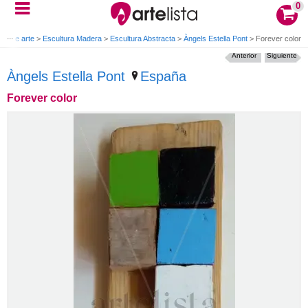
0
as de arte
>
Escultura Madera
>
Escultura Abstracta
>
Àngels Estella Pont
>
Forever color
Anterior
Siguiente
Àngels Estella Pont
España
Forever color