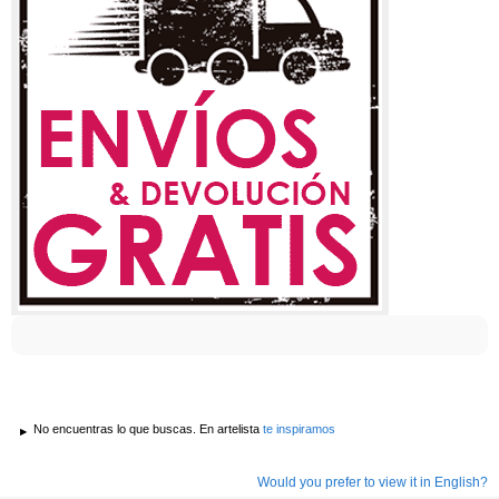
No encuentras lo que buscas. En artelista
te inspiramos
Would you prefer to view it in English?