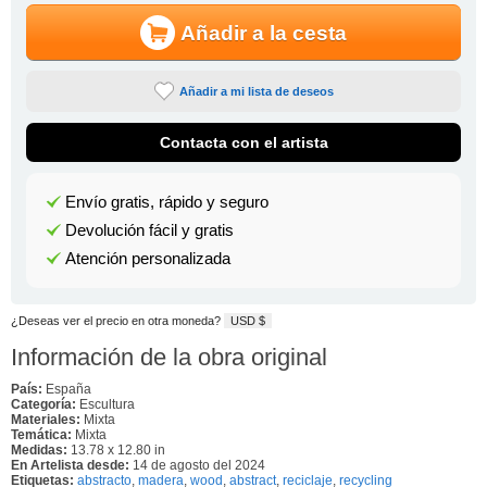
Añadir a la cesta
Añadir a mi lista de deseos
Contacta con el artista
Envío gratis, rápido y seguro
Devolución fácil y gratis
Atención personalizada
¿Deseas ver el precio en otra moneda?
USD $
Información de la obra original
País:
España
Categoría:
Escultura
Materiales:
Mixta
Temática:
Mixta
Medidas:
13.78 x 12.80 in
En Artelista desde:
14 de agosto del 2024
Etiquetas:
abstracto
,
madera
,
wood
,
abstract
,
reciclaje
,
recycling