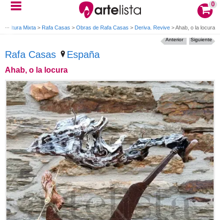
0
Escultura Mixta
>
Rafa Casas
>
Obras de Rafa Casas
>
Deriva. Revive
>
Ahab, o la locura
Anterior
Siguiente
Rafa Casas
España
Ahab, o la locura