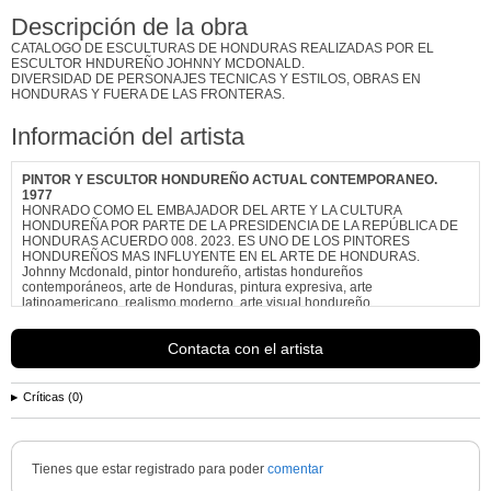
Descripción de la obra
CATALOGO DE ESCULTURAS DE HONDURAS REALIZADAS POR EL
ESCULTOR HNDUREÑO JOHNNY MCDONALD.
DIVERSIDAD DE PERSONAJES TECNICAS Y ESTILOS, OBRAS EN
HONDURAS Y FUERA DE LAS FRONTERAS.
Información del artista
PINTOR Y ESCULTOR HONDUREÑO ACTUAL CONTEMPORANEO.
1977
HONRADO COMO EL EMBAJADOR DEL ARTE Y LA CULTURA
HONDUREÑA POR PARTE DE LA PRESIDENCIA DE LA REPÚBLICA DE
HONDURAS ACUERDO 008. 2023. ES UNO DE LOS PINTORES
HONDUREÑOS MAS INFLUYENTE EN EL ARTE DE HONDURAS.
Johnny Mcdonald, pintor hondureño, artistas hondureños
contemporáneos, arte de Honduras, pintura expresiva, arte
latinoamericano, realismo moderno, arte visual hondureño.
Ver más información de
Johnny Mcdonald cel. 9983 4434 PINTORES
HONDUREÑOS ACTUALES
Contacta con el artista
Críticas (0)
Tienes que estar registrado para poder
comentar