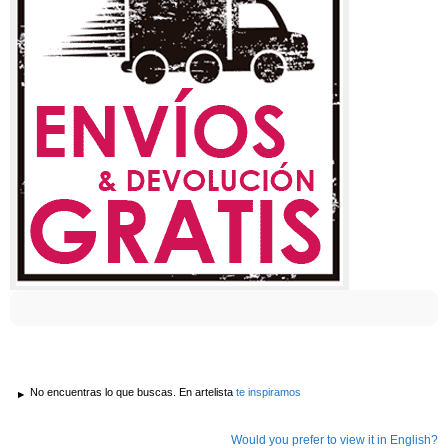
No encuentras lo que buscas. En artelista
te inspiramos
Would you prefer to view it in English?