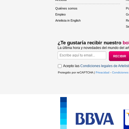
Quiénes somos
Po
Empleo
Gu
Artelista in English
R
Se
¿Te gustaría recibir nuestro
bo
La última hora y novedades del mundo del art
Acepto las
Condiciones legales de Artelis
Protegido por reCAPTCHA |
Privacidad
-
Condiciones