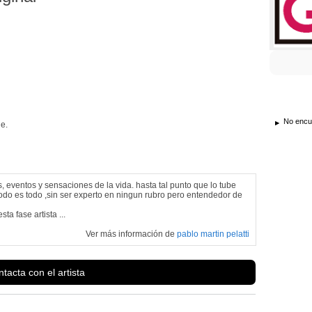
No encue
e.
 eventos y sensaciones de la vida. hasta tal punto que lo tube
odo es todo ,sin ser experto en ningun rubro pero entendedor de
a fase artista ...
Ver más información de
pablo martin pelatti
tacta con el artista