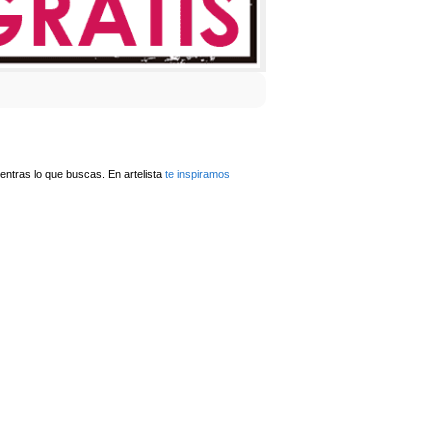
ntras lo que buscas. En artelista
te inspiramos