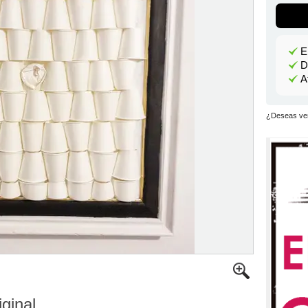
E
D
A
¿Deseas ver
iginal