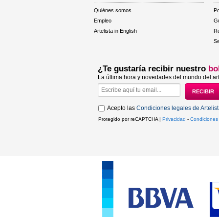
Quiénes somos
Po
Empleo
Gu
Artelista in English
R
Se
¿Te gustaría recibir nuestro
bo
La última hora y novedades del mundo del art
Acepto las
Condiciones legales de Artelis
Protegido por reCAPTCHA |
Privacidad
-
Condiciones