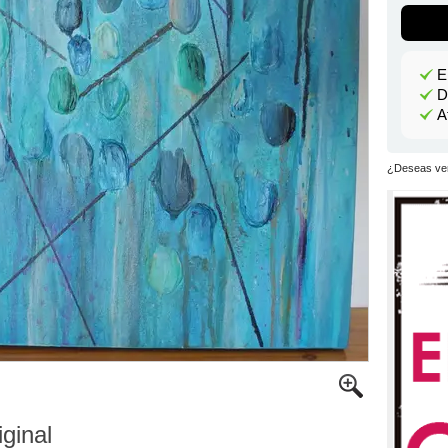
E
D
A
¿Deseas ver
iginal