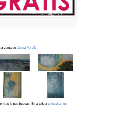
 la venta de
Xesca Perelló
ntras lo que buscas. En artelista
te inspiramos