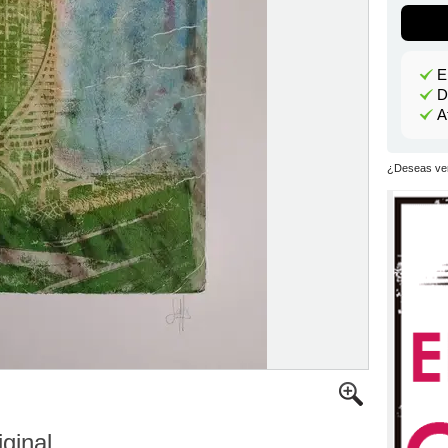
E
D
A
¿Deseas ver
iginal