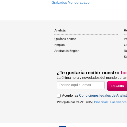
Grabados Monograbado
Artelista
Re
Quiénes somos
Po
Empleo
Gu
Artelista in English
R
Se
¿Te gustaría recibir nuestro
bo
La última hora y novedades del mundo del art
Acepto las
Condiciones legales de Artelis
Protegido por reCAPTCHA |
Privacidad
-
Condiciones