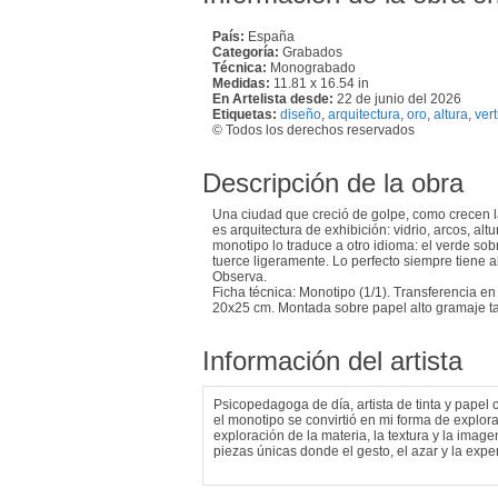
País:
España
Categoría:
Grabados
Técnica:
Monograbado
Medidas:
11.81 x 16.54 in
En Artelista desde:
22 de junio del 2026
Etiquetas:
diseño
,
arquitectura
,
oro
,
altura
,
vert
© Todos los derechos reservados
Descripción de la obra
Una ciudad que creció de golpe, como crecen l
es arquitectura de exhibición: vidrio, arcos, al
monotipo lo traduce a otro idioma: el verde sob
tuerce ligeramente. Lo perfecto siempre tiene 
Observa.
Ficha técnica: Monotipo (1/1). Transferencia e
20x25 cm. Montada sobre papel alto gramaje t
Información del artista
Psicopedagoga de día, artista de tinta y papel
el monotipo se convirtió en mi forma de explor
exploración de la materia, la textura y la ima
piezas únicas donde el gesto, el azar y la expe