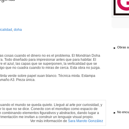
icalidad
,
doha
Obras a
as cosas cuando el dinero no es el problema. El Mondrian Doha
tura. Todo diseñado para impresionar antes que para habitar. El
re el azul, las capas que se superponen, la verticalidad que se
algo que no cuadra cuando lo miras de cerca. Esta obra no juzga.
n tinta verde sobre papel xuan blanco. Técnica mixta. Estampa
amaño A3. Pieza única.
 cuando el mundo se queda quieto. Llegué al arte por curiosidad, y
ar lo que no se dice. Conecto con el monotipo como espacio de
No encue
gen combinando elementos figurativos y abstractos, dando lugar a
rimentación me invitan a construir un lenguaje visual propio.
Ver más información de
Sara Maroto González