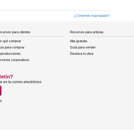
¿Contenido inapropiado?
cursos para clientes
Recursos para artistas
r qué comprar
Alta gratuita
ía para comprar
Guía para vender
eproducciones
Destaca tu obra
rvicios corporativos
letín?
e en tu correo electrónico
ta
.