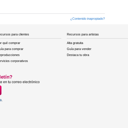
¿Contenido inapropiado?
cursos para clientes
Recursos para artistas
r qué comprar
Alta gratuita
ía para comprar
Guía para vender
eproducciones
Destaca tu obra
rvicios corporativos
letín?
e en tu correo electrónico
ta
.