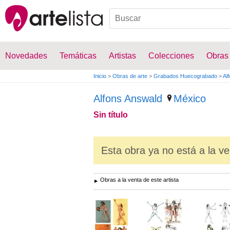
Novedades
Temáticas
Artistas
Colecciones
Obras
Inicio
>
Obras de arte
>
Grabados Huecograbado
>
Al
Alfons Answald
México
Sin título
Esta obra ya no está a la ve
Obras a la venta de este artista