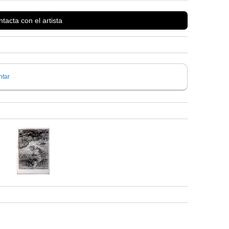
tacta con el artista
tar