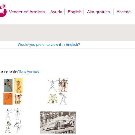
0
Vender en Artelista
Ayuda
English
Alta gratuita
Accede
Would you prefer to view it in English?
 la venta de
Alfons Answald