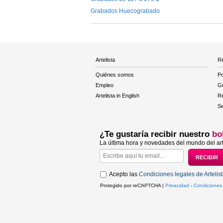
Grabados Huecograbado
Artelista
Re
Quiénes somos
Po
Empleo
Gu
Artelista in English
R
Se
¿Te gustaría recibir nuestro
bo
La última hora y novedades del mundo del art
Acepto las
Condiciones legales de Artelis
Protegido por reCAPTCHA |
Privacidad
-
Condiciones