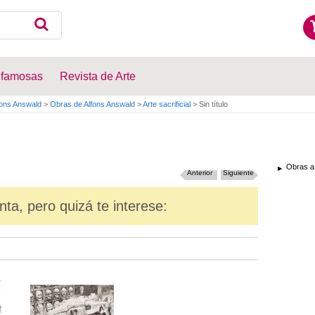
 famosas
Revista de Arte
fons Answald
>
Obras de Alfons Answald
>
Arte sacrificial
>
Sin título
Obras a
Anterior
Siguiente
nta, pero quizá te interese: