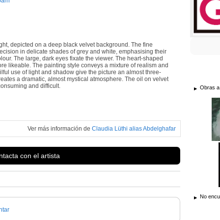
barn
ight, depicted on a deep black velvet background. The fine
ecision in delicate shades of grey and white, emphasising their
lour. The large, dark eyes fixate the viewer. The heart-shaped
e likeable. The painting style conveys a mixture of realism and
skilful use of light and shadow give the picture an almost three-
eates a dramatic, almost mystical atmosphere. The oil on velvet
consuming and difficult.
Obras a
Ver más información de
Claudia Lüthi alias Abdelghafar
tacta con el artista
No encue
tar