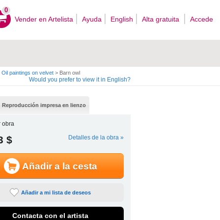
0
Vender en Artelista
Ayuda
English
Alta gratuita
Accede
Oil paintings on velvet
>
Barn owl
Would you prefer to view it in English?
Reproducción impresa en lienzo
 obra
3 $
Detalles de la obra »
Añadir a la cesta
Añadir a mi lista de deseos
Contacta con el artista