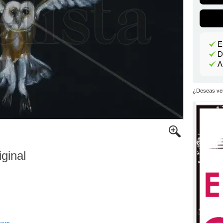
E
D
A
¿Deseas ver
iginal