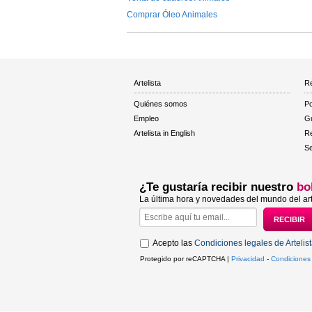
Comprar Óleo Animales
Artelista
Re
Quiénes somos
Po
Empleo
Gu
Artelista in English
R
Se
¿Te gustaría recibir nuestro
bo
La última hora y novedades del mundo del art
Acepto las
Condiciones legales de Artelis
Protegido por reCAPTCHA |
Privacidad
-
Condiciones