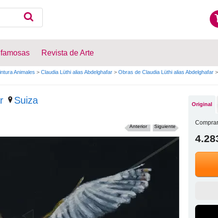
 famosas
Revista de Arte
intura Animales
>
Claudia Lüthi alias Abdelghafar
>
Obras de Claudia Lüthi alias Abdelghafar
>
r
Suiza
Original
Comprar
Anterior
Siguiente
4.28