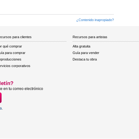
¿Contenido inapropiado?
cursos para clientes
Recursos para artistas
r qué comprar
Alta gratuita
ía para comprar
Guía para vender
eproducciones
Destaca tu obra
rvicios corporativos
letín?
e en tu correo electrónico
ta
.