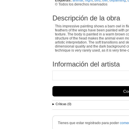
Etiquetas:
animal
,
night
,
bird
,
owl
,
oilpainting
,
© Todos los derechos reservados
Descripción de la obra
This impressive painting shows a barn owl in fl
feathers of the wings have been painted with pr
texture. The body is painted in a warm brown co
structure of the head makes the animal even mor
artistic interpretation. The soft transitions and 
dimensional quality and the dark background cr
technique is very rarely used, as it is very time-
Información del artista
Con
Críticas (0)
Tienes que estar registrado para poder
comen