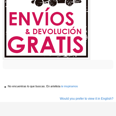
No encuentras lo que buscas. En artelista
te inspiramos
Would you prefer to view it in English?