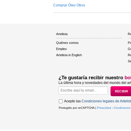
Comprar Óleo Otros
Artelista
Re
Quiénes somos
Po
Empleo
Gu
Artelista in English
R
Se
¿Te gustaría recibir nuestro
bo
La última hora y novedades del mundo del art
Acepto las
Condiciones legales de Artelis
Protegido por reCAPTCHA |
Privacidad
-
Condiciones