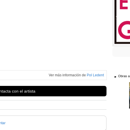
Ver más información de
Pol Ledent
Obras a
tacta con el artista
tar