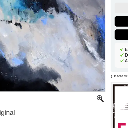
E
D
A
¿Deseas ver
iginal