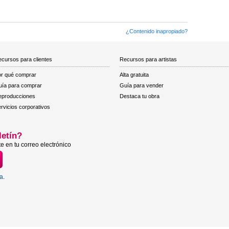
¿Contenido inapropiado?
cursos para clientes
Recursos para artistas
r qué comprar
Alta gratuita
ía para comprar
Guía para vender
eproducciones
Destaca tu obra
rvicios corporativos
letín?
e en tu correo electrónico
ta
.