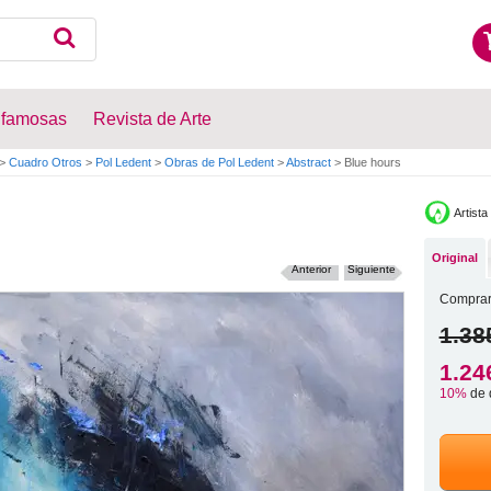
 famosas
Revista de Arte
>
Cuadro Otros
>
Pol Ledent
>
Obras de Pol Ledent
>
Abstract
>
Blue hours
Artista
Original
Anterior
Siguiente
Comprar
1.38
1.24
10%
de 