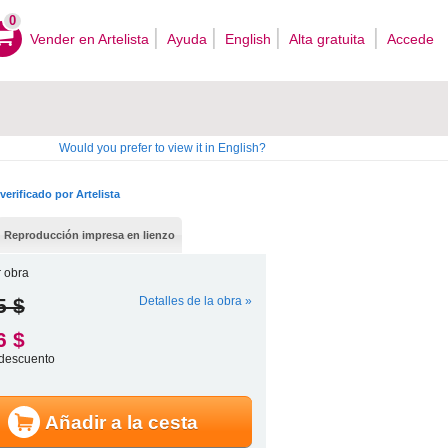
0
Vender en Artelista
Ayuda
English
Alta gratuita
Accede
Would you prefer to view it in English?
verificado por Artelista
Reproducción impresa en lienzo
 obra
5 $
Detalles de la obra »
6 $
descuento
Añadir a la cesta