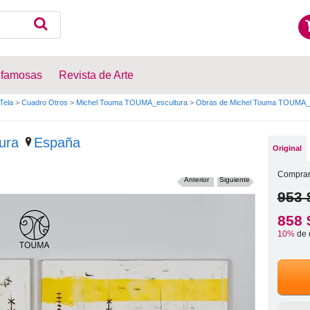
 famosas
Revista de Arte
Tela
>
Cuadro Otros
>
Michel Touma TOUMA_escultura
>
Obras de Michel Touma TOUMA_e
ura
España
Original
Comprar
Anterior
Siguiente
953 
858 
10%
de 