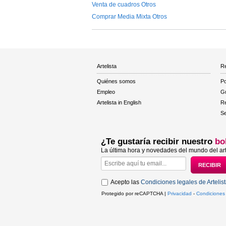
Venta de cuadros Otros
Comprar Media Mixta Otros
Artelista
Re
Quiénes somos
Po
Empleo
Gu
Artelista in English
R
Se
¿Te gustaría recibir nuestro
bo
La última hora y novedades del mundo del art
Acepto las
Condiciones legales de Artelis
Protegido por reCAPTCHA |
Privacidad
-
Condiciones