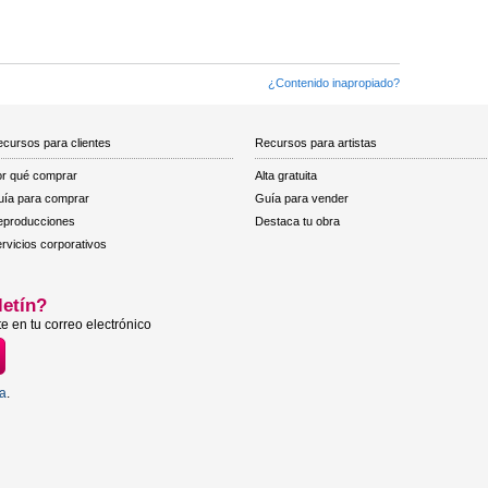
¿Contenido inapropiado?
cursos para clientes
Recursos para artistas
r qué comprar
Alta gratuita
ía para comprar
Guía para vender
eproducciones
Destaca tu obra
rvicios corporativos
letín?
e en tu correo electrónico
ta
.