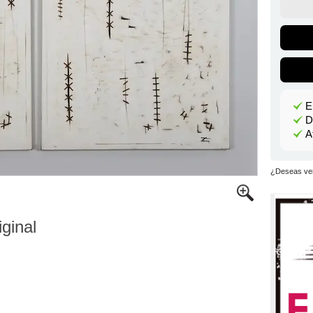
E
D
A
¿Deseas ver
iginal