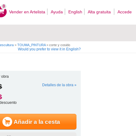
0
Vender en Artelista
Ayuda
English
Alta gratuita
Accede
scultura
>
TOUMA_PINTURA
>
corte y cosido
Would you prefer to view it in English?
 obra
$
Detalles de la obra »
$
descuento
Añadir a la cesta