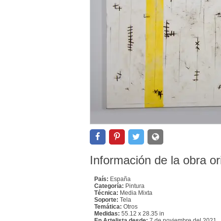
Información de la obra or
País:
España
Categoría:
Pintura
Técnica:
Media Mixta
Soporte:
Tela
Temática:
Otros
Medidas:
55.12 x 28.35 in
En Artelista desde:
7 de noviembre del 2021