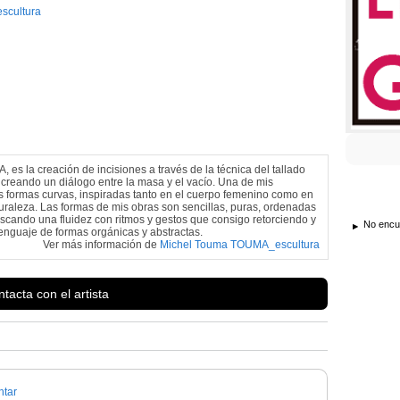
scultura
es la creación de incisiones a través de la técnica del tallado
 creando un diálogo entre la masa y el vacío. Una de mis
s formas curvas, inspiradas tanto en el cuerpo femenino como en
uraleza. Las formas de mis obras son sencillas, puras, ordenadas
scando una fluidez con ritmos y gestos que consigo retorciendo y
No encue
enguaje de formas orgánicas y abstractas.
Ver más información de
Michel Touma TOUMA_escultura
tacta con el artista
tar