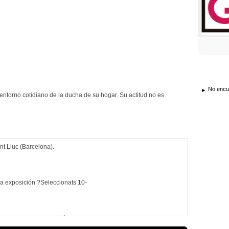
No encue
 entorno cotidiano de la ducha de su hogar. Su actitud no es
ant Lluc (Barcelona).
 la exposición ?Seleccionats 10-
reducida y selectiva. Màxima exigencia a fin de mejorar en todos