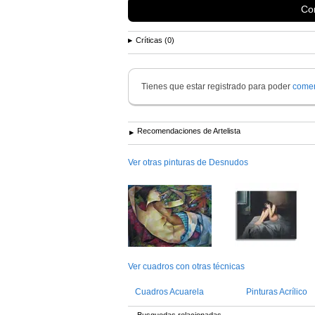
Con
Críticas (0)
-Mi verdadero anhelo es hacer algo bueno, y c
López Magazine La Vanguardia.
Tienes que estar registrado para poder
comen
Recomendaciones de Artelista
Ver otras pinturas de Desnudos
Ver cuadros con otras técnicas
Cuadros Acuarela
Pinturas Acrílico
Busquedas relacionadas