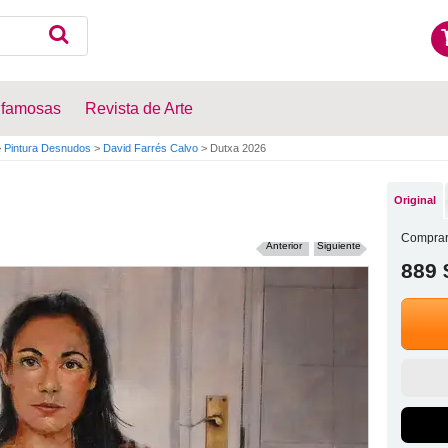
 famosas
Revista de Arte
>
Pintura Desnudos
>
David Farrés Calvo
>
Dutxa 2026
Original
Comprar
Anterior
Siguiente
889 