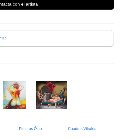
tacta con el artista
uando tienes esto en la cabeza todo lo demás es poco?- Antonio
tar
Ver más información de
David Farrés Calvo
Pinturas Óleo
Cuadros Vitrales