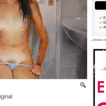
E
D
A
¿Deseas ver
iginal