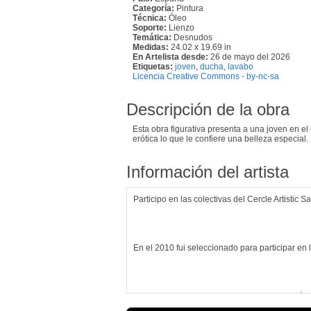
Categoría:
Pintura
Técnica:
Óleo
Soporte:
Lienzo
Temática:
Desnudos
Medidas:
24.02 x 19.69 in
En Artelista desde:
26 de mayo del 2026
Etiquetas:
joven
,
ducha
,
lavabo
Licencia Creative Commons - by-nc-sa
Descripción de la obra
Esta obra figurativa presenta a una joven en el
erótica lo que le confiere una belleza especial.
Información del artista
Participo en las colectivas del Cercle Artistic S
En el 2010 fui seleccionado para participar en
Proyectos futuros ? seguir con una producción 
los sentidos (técnico, artístico, creativo, etc.).