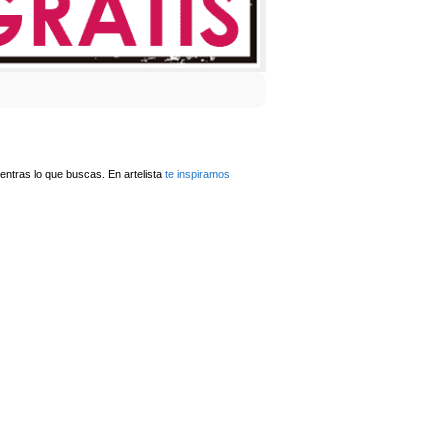
ntras lo que buscas. En artelista
te inspiramos