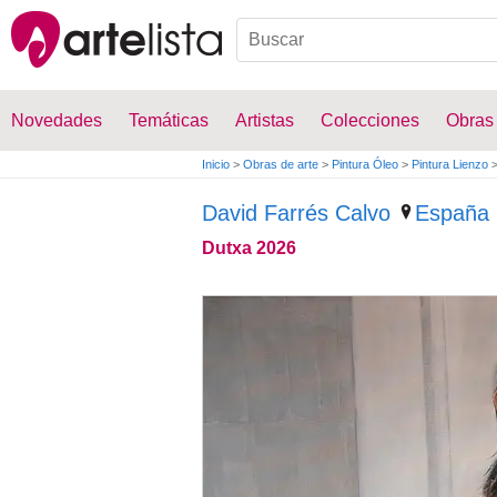
Novedades
Temáticas
Artistas
Colecciones
Obras
Inicio
>
Obras de arte
>
Pintura Óleo
>
Pintura Lienzo
David Farrés Calvo
España
Dutxa 2026