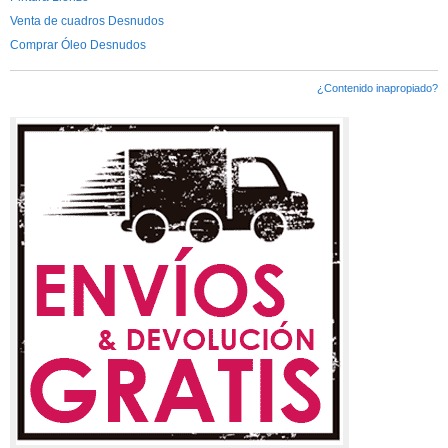
Venta de cuadros Desnudos
Comprar Óleo Desnudos
¿Contenido inapropiado?