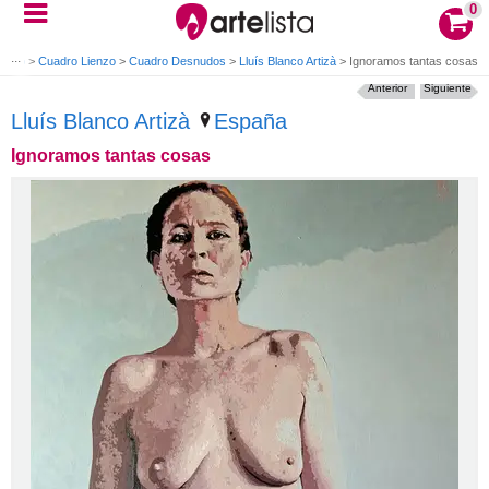
0
 Óleo
>
Cuadro Lienzo
>
Cuadro Desnudos
>
Lluís Blanco Artizà
>
Ignoramos tantas cosas
Anterior
Siguiente
Lluís Blanco Artizà
España
Ignoramos tantas cosas