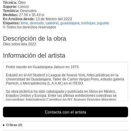
Técnica:
Óleo
Soporte:
Lienzo
Temática:
Desnudos
Medidas:
27.56 x 35.43 in
En Artelista desde:
13 de febrero del 2023
Etiquetas:
torre
,
desnudo
,
catedral
,
guadalajara
,
burbujas
,
juguete
© Todos los derechos reservados
Descripción de la obra
Óleo sobre tela 2022
Información del artista
Pintor nacido en Guadalajara Jalisco en 1975.
Estudió en el Art Student´s League de Nueva York, Artes plásticas en la
Universidad de Guadalajara, Taller de Carlos Vargas Pons, estudio galería
Parrech, y Mercadotecnia (L.A.A.M.) en el ITESO.
Su obra pictórica ha sido catalogada y publicada en libros en México,
Estados Unidos y Europa. Entre las últimas exhibiciones colectivas se
encuentran: International Carrefour en NY, Nuevos Grandes Maestros,
Clásicos Contemporáneos en el Museo del...
Ver más información de
José Parra
Contacta con el artista
Críticas (0)