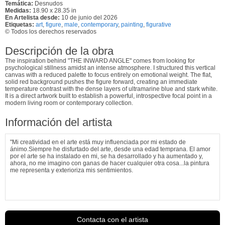
Temática:
Desnudos
Medidas:
18.90 x 28.35 in
En Artelista desde:
10 de junio del 2026
Etiquetas:
art
,
figure
,
male
,
contemporary
,
painting
,
figurative
© Todos los derechos reservados
Descripción de la obra
The inspiration behind "THE INWARD ANGLE" comes from looking for
psychological stillness amidst an intense atmosphere. I structured this vertical
canvas with a reduced palette to focus entirely on emotional weight. The flat,
solid red background pushes the figure forward, creating an immediate
temperature contrast with the dense layers of ultramarine blue and stark white.
It is a direct artwork built to establish a powerful, introspective focal point in a
modern living room or contemporary collection.
Información del artista
"Mi creatividad en el arte está muy influenciada por mi estado de
ánimo.Siempre he disfurtado del arte, desde una edad temprana. El amor
por el arte se ha instalado en mi, se ha desarrollado y ha aumentado y,
ahora, no me imagino con ganas de hacer cualquier otra cosa...la pintura
me representa y exterioriza mis sentimientos.
Estoy interesada en la exploración de mis habilidades naturales, y me
Contacta con el artista
entusiasma el compromiso incuestionable de hacer un arte de acuerdo