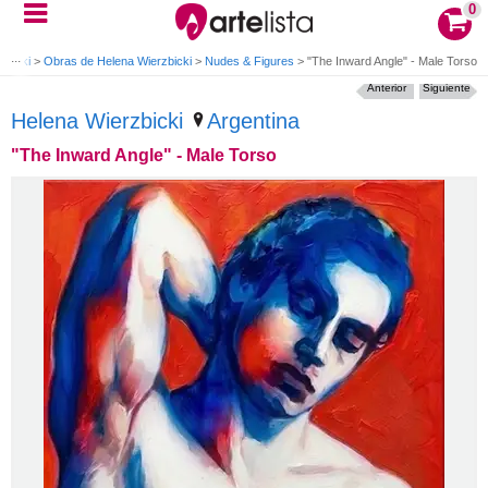
0
zbicki
>
Obras de Helena Wierzbicki
>
Nudes & Figures
>
"The Inward Angle" - Male Torso
Anterior
Siguiente
Helena Wierzbicki
Argentina
"The Inward Angle" - Male Torso