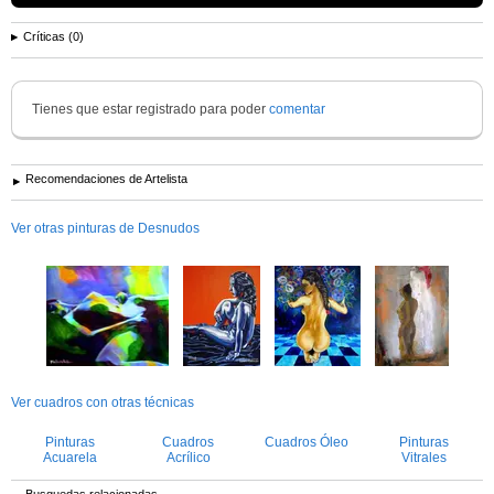
con mis más
Ver más información de
Helena Wierzbicki
Críticas (0)
Tienes que estar registrado para poder
comentar
Recomendaciones de Artelista
Ver otras pinturas de Desnudos
Ver cuadros con otras técnicas
Pinturas
Cuadros
Cuadros Óleo
Pinturas
Acuarela
Acrílico
Vitrales
Busquedas relacionadas