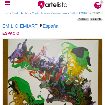
0
 de arte
>
Cuadro Acrílico
>
Cuadro Lienzo
>
Cuadro Otros
>
EMILIO EMIART
>
ESPACIO
Anterior
Siguiente
EMILIO EMIART
España
ESPACIO