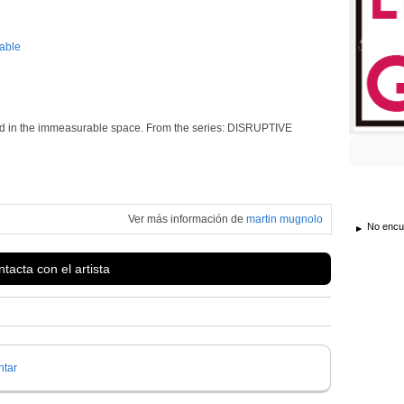
lable
laxed in the immeasurable space. From the series: DISRUPTIVE
Ver más información de
martin mugnolo
No encue
tacta con el artista
tar