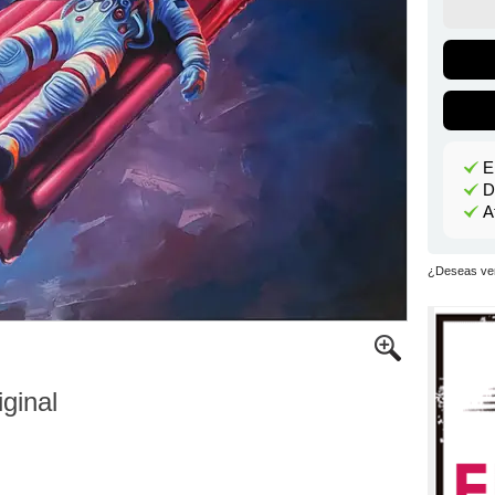
E
D
A
¿Deseas ver
iginal