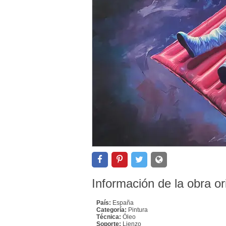
Información de la obra or
País:
España
Categoría:
Pintura
Técnica:
Óleo
Soporte:
Lienzo