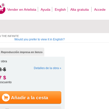
0
Vender en Artelista
Ayuda
English
Alta gratuita
Accede
 THE INFINITE
Would you prefer to view it in English?
Reproducción impresa en lienzo
 obra
2 $
Detalles de la obra »
7 $
escuento
Añadir a la cesta