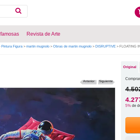
 famosas
Revista de Arte
>
Pintura Figura
>
martin mugnolo
>
Obras de martin mugnolo
>
DISRUPTIVE
>
FLOATING IN
Original
Comprar
Anterior
Siguiente
4.50
4.27
5%
de d