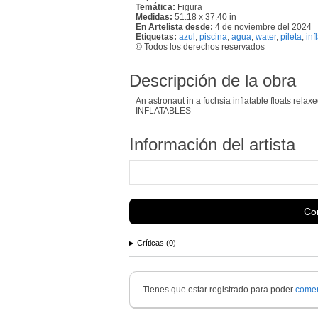
Temática:
Figura
Medidas:
51.18 x 37.40 in
En Artelista desde:
4 de noviembre del 2024
Etiquetas:
azul
,
piscina
,
agua
,
water
,
pileta
,
inf
© Todos los derechos reservados
Descripción de la obra
An astronaut in a fuchsia inflatable floats re
INFLATABLES
Información del artista
Con
Críticas (0)
Tienes que estar registrado para poder
comen