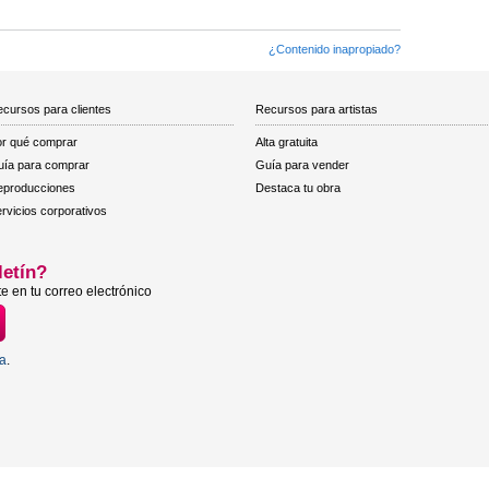
¿Contenido inapropiado?
cursos para clientes
Recursos para artistas
r qué comprar
Alta gratuita
ía para comprar
Guía para vender
eproducciones
Destaca tu obra
rvicios corporativos
letín?
e en tu correo electrónico
ta
.