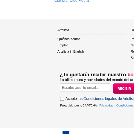
Comprar Óleo Figura
Artelista
Re
Quiénes somos
Po
Empleo
Gu
Artelista in English
R
Se
¿Te gustaría recibir nuestro
bo
La última hora y novedades del mundo del art
Acepto las
Condiciones legales de Artelis
Protegido por reCAPTCHA |
Privacidad
-
Condiciones