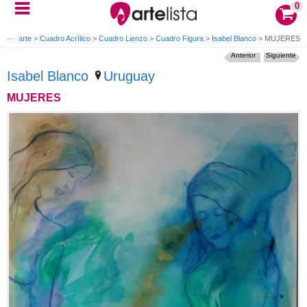
0
s de arte
>
Cuadro Acrílico
>
Cuadro Lienzo
>
Cuadro Figura
>
Isabel Blanco
>
MUJERES
Anterior
Siguiente
Isabel Blanco
Uruguay
MUJERES