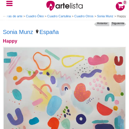
0
>
Obras de arte
>
Cuadro Óleo
>
Cuadro Cartulina
>
Cuadro Otros
>
Sonia Munz
>
Happy
Anterior
Siguiente
Sonia Munz
España
Happy