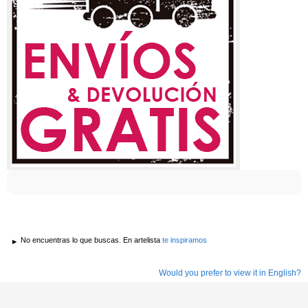
No encuentras lo que buscas. En artelista
te inspiramos
Would you prefer to view it in English?