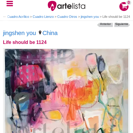
0
rte
>
Cuadro Acrílico
>
Cuadro Lienzo
>
Cuadro Otros
>
jingshen you
>
Life should be 1124
Anterior
Siguiente
jingshen you
China
Life should be 1124