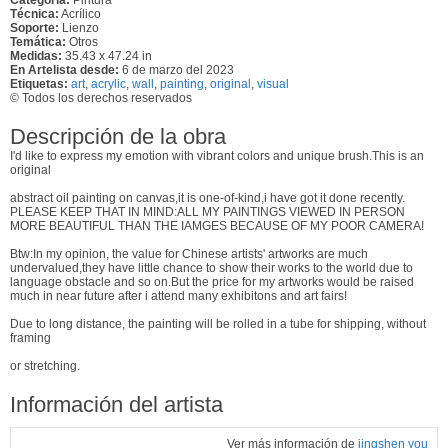
Técnica:
Acrílico
Soporte:
Lienzo
Temática:
Otros
Medidas:
35.43 x 47.24 in
En Artelista desde:
6 de marzo del 2023
Etiquetas:
art
,
acrylic
,
wall
,
painting
,
original
,
visual
© Todos los derechos reservados
Descripción de la obra
I'd like to express my emotion with vibrant colors and unique brush.This is an
original
abstract oil painting on canvas,it is one-of-kind,i have got it done recently.
PLEASE KEEP THAT IN MIND:ALL MY PAINTINGS VIEWED IN PERSON
MORE BEAUTIFUL THAN THE IAMGES BECAUSE OF MY POOR CAMERA!
Btw:In my opinion, the value for Chinese artists' artworks are much
undervalued,they have little chance to show their works to the world due to
language obstacle and so on.But the price for my artworks would be raised
much in near future after i attend many exhibitons and art fairs!
Due to long distance, the painting will be rolled in a tube for shipping, without
framing
or stretching.
Información del artista
Ver más información de
jingshen you