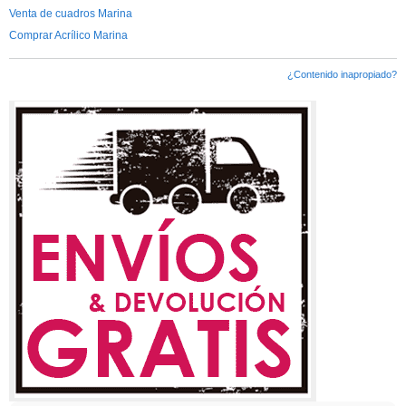
Venta de cuadros Marina
Comprar Acrílico Marina
¿Contenido inapropiado?