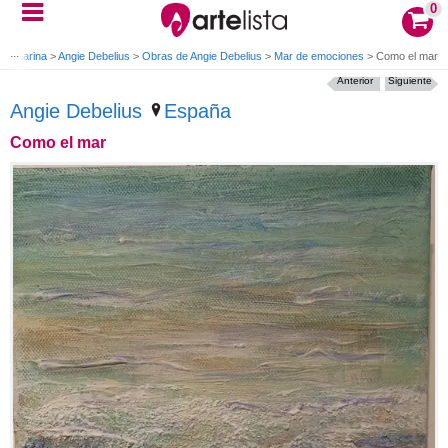
0
ura Marina
>
Angie Debelius
>
Obras de Angie Debelius
>
Mar de emociones
>
Como el mar
Anterior
Siguiente
Angie Debelius
España
Como el mar