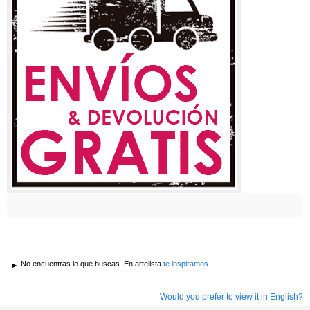
No encuentras lo que buscas. En artelista
te inspiramos
Would you prefer to view it in English?