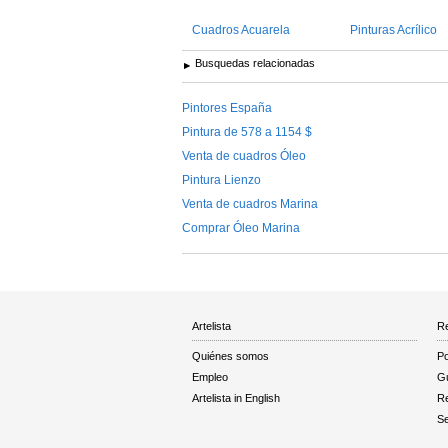
Cuadros Acuarela
Pinturas Acrílico
Busquedas relacionadas
Pintores España
Pintura de 578 a 1154 $
Venta de cuadros Óleo
Pintura Lienzo
Venta de cuadros Marina
Comprar Óleo Marina
Artelista
Re
Quiénes somos
Po
Empleo
Gu
Artelista in English
R
Se