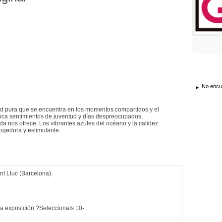
No encue
idad pura que se encuentra en los momentos compartidos y el
oca sentimientos de juventud y días despreocupados,
a nos ofrece. Los vibrantes azules del océano y la calidez
cogedora y estimulante.
ant Lluc (Barcelona).
 la exposición ?Seleccionats 10-