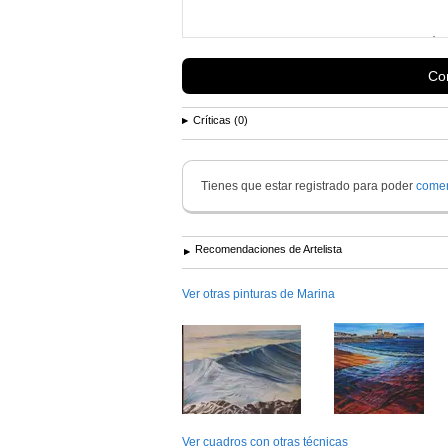
Proyectos futuros ? seguir con una producción 
los sentidos (técnico, artístico, creativo, etc.).
Con
Críticas (0)
-Mi verdadero anhelo es hacer algo bueno, y c
López Magazine La Vanguardia.
Tienes que estar registrado para poder
comen
Recomendaciones de Artelista
Ver otras pinturas de Marina
Ver cuadros con otras técnicas