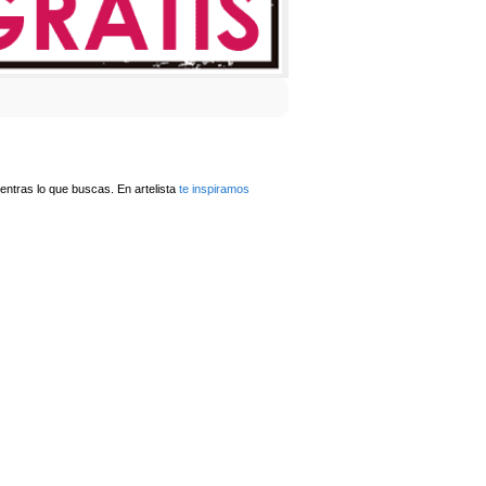
ntras lo que buscas. En artelista
te inspiramos