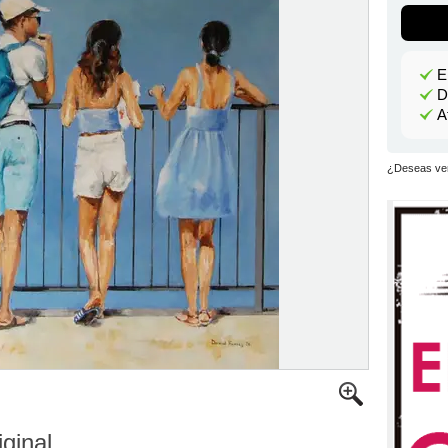
E
D
A
¿Deseas ver
iginal