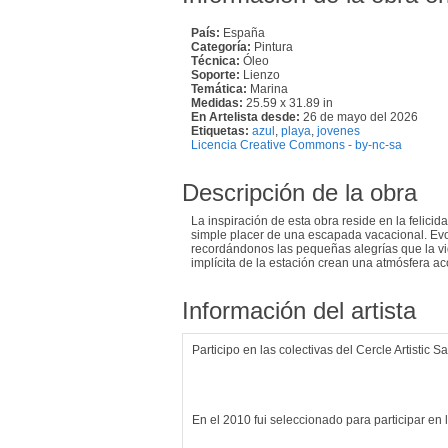
País:
España
Categoría:
Pintura
Técnica:
Óleo
Soporte:
Lienzo
Temática:
Marina
Medidas:
25.59 x 31.89 in
En Artelista desde:
26 de mayo del 2026
Etiquetas:
azul
,
playa
,
jovenes
Licencia Creative Commons - by-nc-sa
Descripción de la obra
La inspiración de esta obra reside en la felic
simple placer de una escapada vacacional. Ev
recordándonos las pequeñas alegrías que la vid
implícita de la estación crean una atmósfera a
Información del artista
Participo en las colectivas del Cercle Artistic S
En el 2010 fui seleccionado para participar en