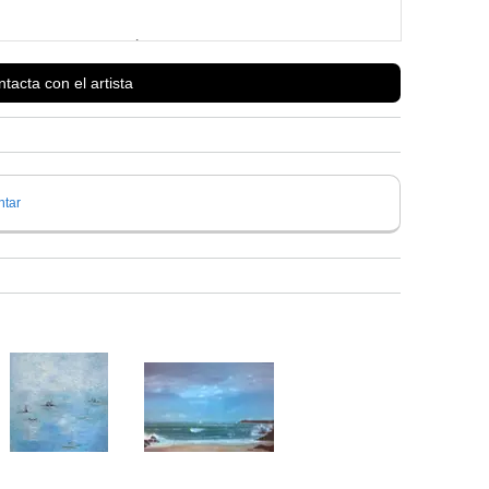
reducida y selectiva. Màxima exigencia a fin de mejorar en todos
tacta con el artista
uando tienes esto en la cabeza todo lo demás es poco?- Antonio
tar
Ver más información de
David Farrés Calvo