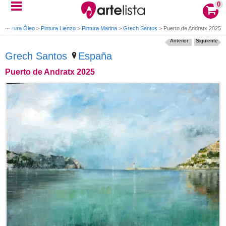
0
>
Pintura Óleo
>
Pintura Lienzo
>
Pintura Marina
>
Grech Santos
>
Puerto de Andratx 2025
Anterior
Siguiente
Grech Santos
España
Puerto de Andratx 2025