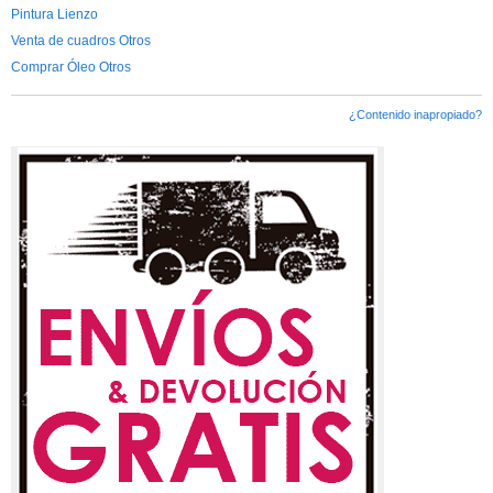
Pintura Lienzo
Venta de cuadros Otros
Comprar Óleo Otros
¿Contenido inapropiado?