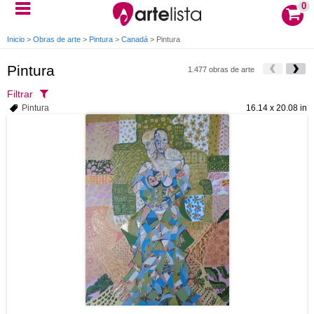
0
Inicio
>
Obras de arte
>
Pintura
>
Canadá
>
Pintura
Pintura
1.477 obras de arte
Filtrar
Pintura
16.14 x 20.08 in