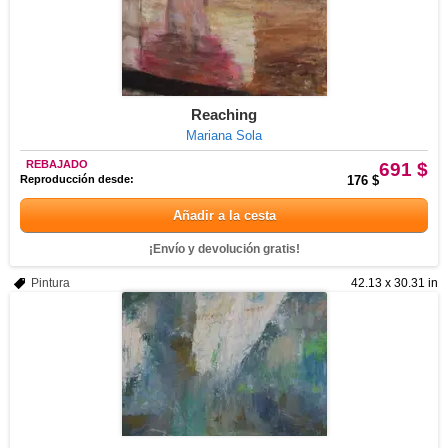
Reaching
Mariana Sola
REBAJADO
691 $
Reproducción desde:
176 $
Añadir a la cesta
¡Envío y devolución gratis!
Pintura
42.13 x 30.31 in