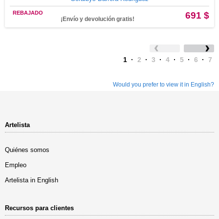
REBAJADO
691 $
¡Envío y devolución gratis!
1
·
2
·
3
·
4
·
5
·
6
·
7
Would you prefer to view it in English?
Artelista
Quiénes somos
Empleo
Artelista in English
Recursos para clientes