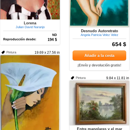
Lorena
Julian David Naranjo
Desnudo Autoretrato
ND
Angela Patricia Velez Velez
Reproducción desde:
194 $
654 $
Pintura
19.69 x 27.56 in
Añadir a la cesta
¡Envío y devolución gratis!
Pintura
9.84 x 11.81 in
Entre manglares y el mar