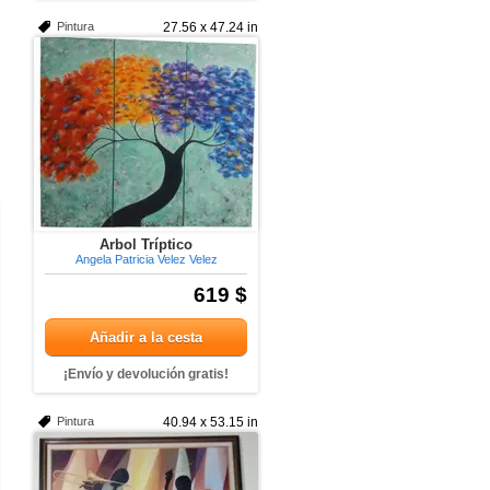
Pintura
27.56 x 47.24 in
Arbol Tríptico
Angela Patricia Velez Velez
619 $
Añadir a la cesta
¡Envío y devolución gratis!
Pintura
40.94 x 53.15 in