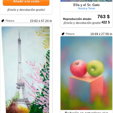
Añadir a la cesta
Ella y el Sr. Gato
Yessica Teran
¡Envío y devolución gratis!
763 $
Reproducción desde:
Pintura
23.62 x 47.24 in
422 $
¡Envío y devolución gratis!
Pintura
19.69 x 27.56 in