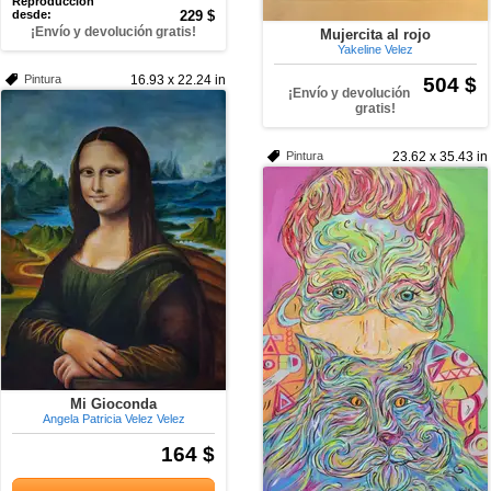
Reproducción
desde:
229 $
¡Envío y devolución gratis!
Mujercita al rojo
Yakeline Velez
Pintura
16.93 x 22.24 in
504 $
¡Envío y devolución
gratis!
Pintura
23.62 x 35.43 in
Mi Gioconda
Angela Patricia Velez Velez
164 $