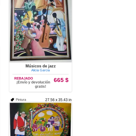
Músicos de jazz
Alicia Garcia
REBAJADO
665 $
¡Envío y devolución
gratis!
Pintura
27.56 x 35.43 in