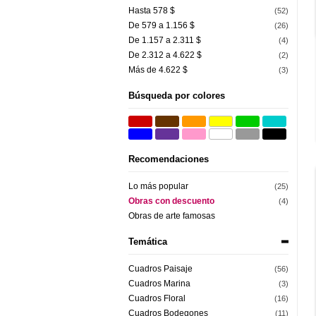
Hasta 578 $
(52)
De 579 a 1.156 $
(26)
De 1.157 a 2.311 $
(4)
De 2.312 a 4.622 $
(2)
Más de 4.622 $
(3)
Búsqueda por colores
Recomendaciones
Lo más popular
(25)
Obras con descuento
(4)
Obras de arte famosas
Temática
Cuadros Paisaje
(56)
Cuadros Marina
(3)
Cuadros Floral
(16)
Cuadros Bodegones
(11)