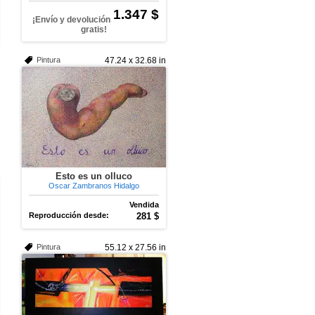
1.347 $
¡Envío y devolución
gratis!
Pintura
47.24 x 32.68 in
Esto es un olluco
Oscar Zambranos Hidalgo
Vendida
Reproducción desde:
281 $
Pintura
55.12 x 27.56 in