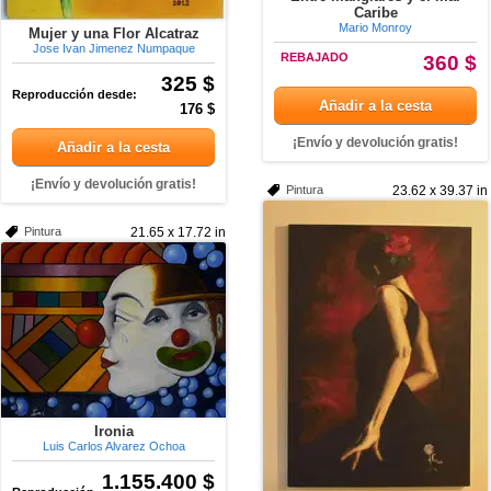
Caribe
Mario Monroy
Mujer y una Flor Alcatraz
Jose Ivan Jimenez Numpaque
REBAJADO
360 $
325 $
Reproducción desde:
Añadir a la cesta
176 $
¡Envío y devolución gratis!
Añadir a la cesta
¡Envío y devolución gratis!
Pintura
23.62 x 39.37 in
Pintura
21.65 x 17.72 in
Ironia
Luis Carlos Alvarez Ochoa
1.155.400 $