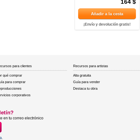
164 $
Añadir a la cesta
¡Envío y devolución gratis!
cursos para clientes
Recursos para artistas
r qué comprar
Alta gratuita
ía para comprar
Guía para vender
eproducciones
Destaca tu obra
rvicios corporativos
letín?
e en tu correo electrónico
ta
.