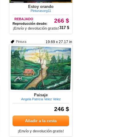
Estoy orando
Pinturasorg11
REBAJADO
266 $
Reproducción desde:
317 $
¡Envío y devolución gratis!
Pintura
19.69 x 27.17 in
Paisaje
Angela Patricia Velez Velez
246 $
Añadir a la cesta
¡Envío y devolución gratis!