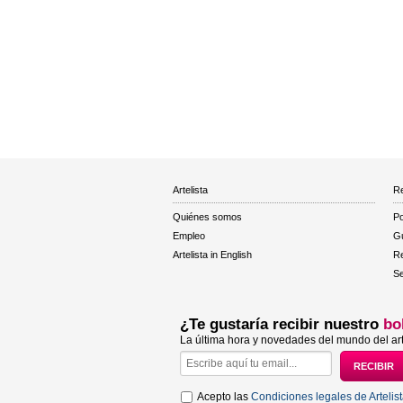
Artelista
Re
Quiénes somos
Po
Empleo
Gu
Artelista in English
R
Se
¿Te gustaría recibir nuestro
bo
La última hora y novedades del mundo del art
Acepto las
Condiciones legales de Artelis