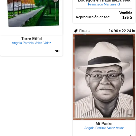
Bodegón en naturaleza viva
Francisco Martinez G
Vendida
Reproducción desde:
176 $
Pintura
14.96 x 22.24 in
Torre Eiffel
Angela Patricia Velez Velez
ND
Mi Padre
Angela Patricia Velez Velez