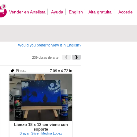
0
Vender en Artelista
Ayuda
English
Alta gratuita
Accede
Would you prefer to view it in English?
239 obras de arte
Pintura
7.09 x 4.72 in
Lienzo 18 x 12 cm viene con
soporte
Brayan Stiven Medina Lopez