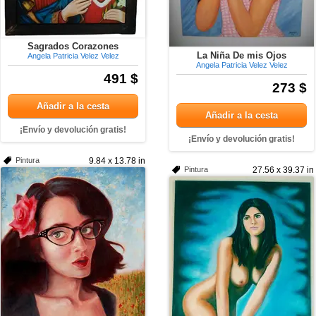
Sagrados Corazones
La Niña De mis Ojos
Angela Patricia Velez Velez
Angela Patricia Velez Velez
491 $
273 $
Añadir a la cesta
Añadir a la cesta
¡Envío y devolución gratis!
¡Envío y devolución gratis!
Pintura
9.84 x 13.78 in
Pintura
27.56 x 39.37 in