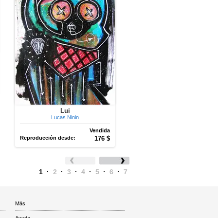
Lui
Lucas Ninin
Vendida
Reproducción desde:
176 $
1
·
2
·
3
·
4
·
5
·
6
·
7
Más