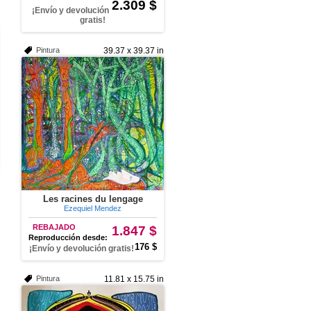
2.309 $
¡Envío y devolución
gratis!
Pintura
39.37 x 39.37 in
Les racines du lengage
Ezequiel Mendez
REBAJADO
1.847 $
Reproducción desde:
176 $
¡Envío y devolución gratis!
Pintura
11.81 x 15.75 in