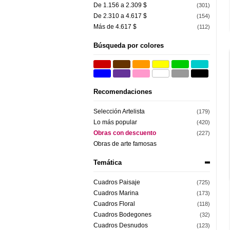
De 1.156 a 2.309 $
(301)
De 2.310 a 4.617 $
(154)
Más de 4.617 $
(112)
Búsqueda por colores
Recomendaciones
Selección Artelista
(179)
Lo más popular
(420)
Obras con descuento
(227)
Obras de arte famosas
Temática
Cuadros Paisaje
(725)
Cuadros Marina
(173)
Cuadros Floral
(118)
Cuadros Bodegones
(32)
Cuadros Desnudos
(123)