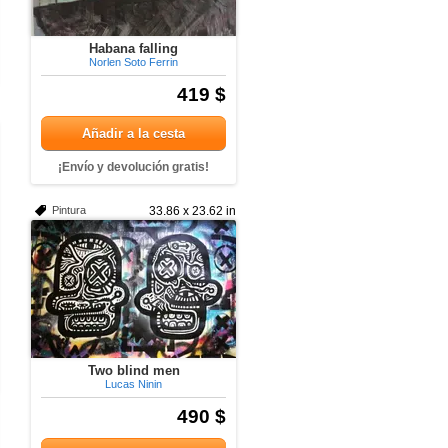
Habana falling
Norlen Soto Ferrin
419 $
Añadir a la cesta
¡Envío y devolución gratis!
Pintura
33.86 x 23.62 in
Two blind men
Lucas Ninin
490 $