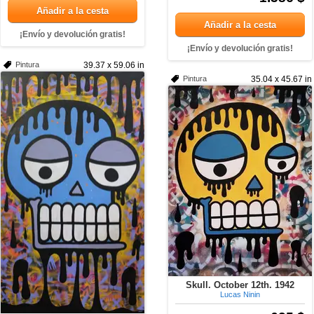
Añadir a la cesta
Añadir a la cesta
¡Envío y devolución gratis!
¡Envío y devolución gratis!
Pintura
39.37 x 59.06 in
Pintura
35.04 x 45.67 in
Skull. October 12th. 1942
Lucas Ninin