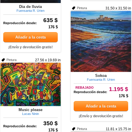
Dia de lluvia
Pintura
31.50 x 31.50 in
Fuensanta R. Urien
635 $
Reproducción desde:
176 $
Añadir a la cesta
¡Envío y devolución gratis!
Pintura
27.56 x 19.69 in
Sokoa
Fuensanta R. Urien
REBAJADO
1.195 $
Reproducción desde:
176 $
Añadir a la cesta
Music please
Lucas Ninin
¡Envío y devolución gratis!
350 $
Reproducción desde:
Pintura
11.81 x 15.75 in
176 $