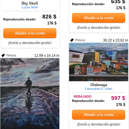
635 $
Big Skull
Reproducción desde:
Lucas Ninin
176 $
826 $
Añadir a la cesta
Reproducción desde:
176 $
¡Envío y devolución gratis!
Añadir a la cesta
Pintura
36.22 x 23.62 in
¡Envío y devolución gratis!
Pintura
12.99 x 16.14 in
Olabeaga
Fuensanta R. Urien
REBAJADO
997 $
Reproducción desde:
176 $
Añadir a la cesta
¡Envío y devolución gratis!