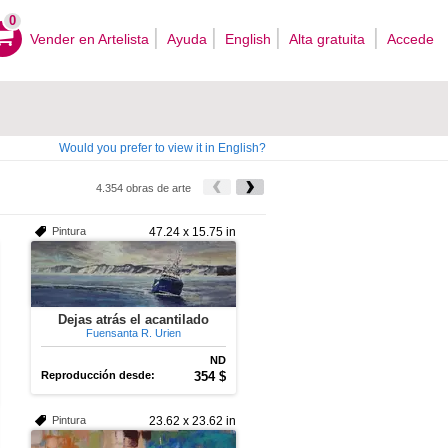
0
Vender en Artelista
Ayuda
English
Alta gratuita
Accede
Would you prefer to view it in English?
4.354 obras de arte
Pintura
47.24 x 15.75 in
Dejas atrás el acantilado
Fuensanta R. Urien
ND
Reproducción desde:
354 $
Pintura
23.62 x 23.62 in