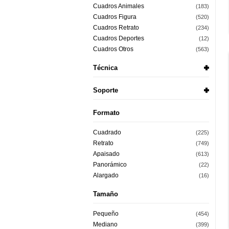
Cuadros Animales
(183)
Cuadros Figura
(520)
Cuadros Retrato
(234)
Cuadros Deportes
(12)
Cuadros Otros
(563)
Técnica
Soporte
Formato
Cuadrado
(225)
Retrato
(749)
Apaisado
(613)
Panorámico
(22)
Alargado
(16)
Tamaño
Pequeño
(454)
Mediano
(399)