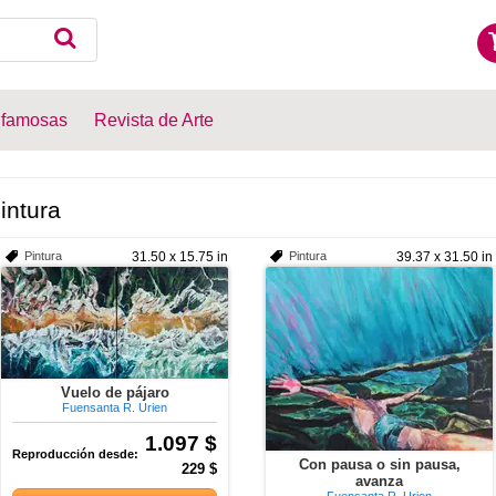
 famosas
Revista de Arte
intura
Pintura
31.50 x 15.75 in
Pintura
39.37 x 31.50 in
Vuelo de pájaro
Fuensanta R. Urien
1.097 $
Reproducción desde:
Con pausa o sin pausa,
229 $
avanza