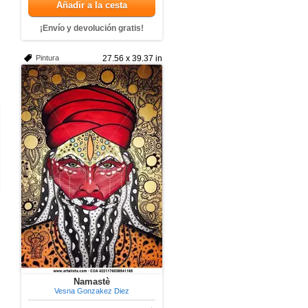
Añadir a la cesta
¡Envío y devolución gratis!
Pintura
27.56 x 39.37 in
Namastè
Vesna Gonzakez Diez