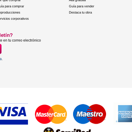
r qué comprar
Alta gratuita
ía para comprar
Guía para vender
eproducciones
Destaca tu obra
rvicios corporativos
letín?
e en tu correo electrónico
ta
.