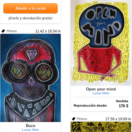
Añadir a la cesta
¡Envío y devolución gratis!
Pintura
11.42 x 16.54 in
Open your mind
Lucas Ninin
Vendida
Reproducción desde:
176 $
Pintura
27.56 x 19.69 in
Buzo
Lucas Ninin