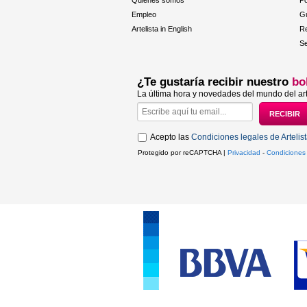
Quiénes somos
Po
Empleo
Gu
Artelista in English
R
Se
¿Te gustaría recibir nuestro
bo
La última hora y novedades del mundo del art
Acepto las
Condiciones legales de Artelis
Protegido por reCAPTCHA |
Privacidad
-
Condiciones