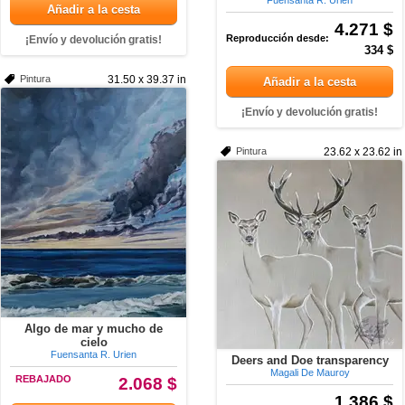
Fuensanta R. Urien
Añadir a la cesta
4.271 $
Reproducción desde:
¡Envío y devolución gratis!
334 $
Pintura
31.50 x 39.37 in
Añadir a la cesta
¡Envío y devolución gratis!
Pintura
23.62 x 23.62 in
Algo de mar y mucho de
cielo
Fuensanta R. Urien
Deers and Doe transparency
Magali De Mauroy
REBAJADO
2.068 $
1.386 $