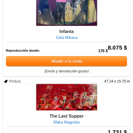
Infanta
Gela Mikava
8.075 $
Reproducción desde:
176 $
Añadir a la cesta
¡Envío y devolución gratis!
Pintura
47.24 x 15.75 in
The Last Supper
Maka Magnolia
1.731 $