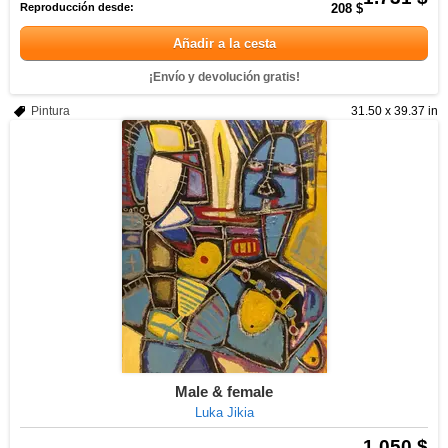
Reproducción desde:
208 $
Añadir a la cesta
¡Envío y devolución gratis!
Pintura
31.50 x 39.37 in
Male & female
Luka Jikia
1.050 $