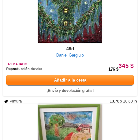
49d
Daniel Gargiulo
REBAJADO
345 $
Reproducción desde:
176 $
Añadir a la cesta
¡Envío y devolución gratis!
Pintura
13.78 x 10.63 in