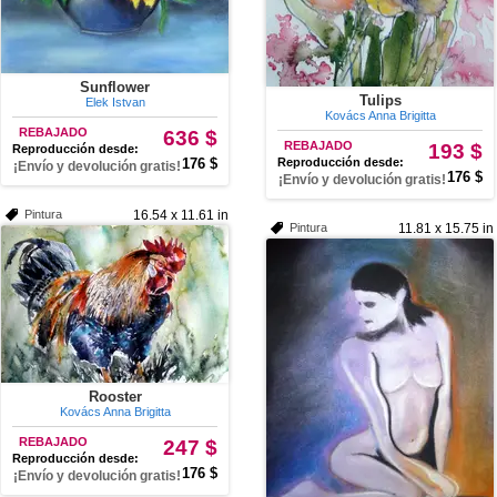
Sunflower
Tulips
Elek Istvan
Kovács Anna Brigitta
REBAJADO
636 $
REBAJADO
193 $
Reproducción desde:
176 $
Reproducción desde:
¡Envío y devolución gratis!
176 $
¡Envío y devolución gratis!
Pintura
16.54 x 11.61 in
Pintura
11.81 x 15.75 in
Rooster
Kovács Anna Brigitta
REBAJADO
247 $
Reproducción desde:
176 $
¡Envío y devolución gratis!