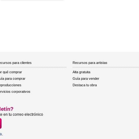
cursos para clientes
Recursos para artistas
r qué comprar
Alta gratuita
ía para comprar
Guía para vender
eproducciones
Destaca tu obra
rvicios corporativos
letín?
e en tu correo electrónico
ta
.