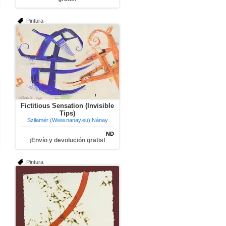
Pintura
Fictitious Sensation (Invisible
Tips)
Szilamér (Www.nanay.eu) Nánay
ND
¡Envío y devolución gratis!
Pintura