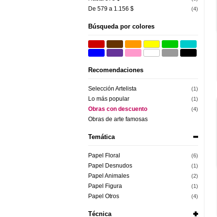
De 579 a 1.156 $
(4)
Búsqueda por colores
Recomendaciones
Selección Artelista
(1)
Lo más popular
(1)
Obras con descuento
(4)
Obras de arte famosas
Temática
Papel Floral
(6)
Papel Desnudos
(1)
Papel Animales
(2)
Papel Figura
(1)
Papel Otros
(4)
Técnica