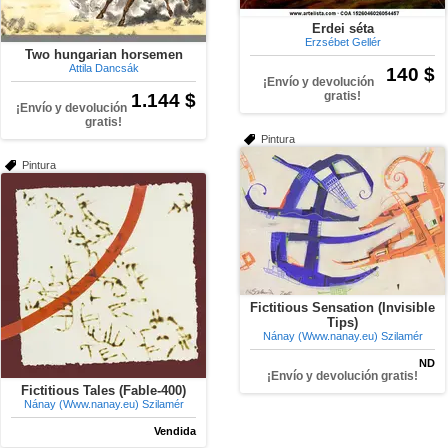
Erdei séta
Erzsébet Gellér
Two hungarian horsemen
Attila Dancsák
140 $
¡Envío y devolución
1.144 $
gratis!
¡Envío y devolución
gratis!
Pintura
Pintura
Fictitious Sensation (Invisible
Tips)
Nánay (Www.nanay.eu) Szilamér
ND
¡Envío y devolución gratis!
Fictitious Tales (Fable-400)
Nánay (Www.nanay.eu) Szilamér
Vendida