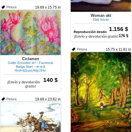
Pintura
19.69 x 15.75 in
Woman akt
Elek Istvan
1.156 $
Reproducción desde:
176 $
¡Envío y devolución gratis!
Pintura
15.75 x 11.81 in
Ciclamen
Geller Erzsebet ≪!-- Facebook
Badge Start --≫≪A
Href=&Quot;Http://Hu-
140 $
¡Envío y devolución
gratis!
Pintura
19.69 x 23.62 in