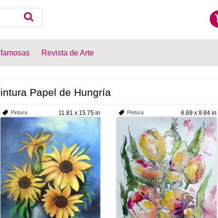
 famosas
Revista de Arte
intura Papel de Hungría
Pintura
11.81 x 15.75 in
Pintura
6.69 x 9.84 in