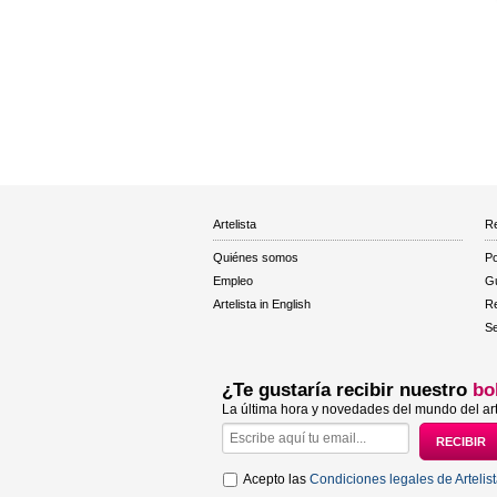
Artelista
Re
Quiénes somos
Po
Empleo
Gu
Artelista in English
R
Se
¿Te gustaría recibir nuestro
bo
La última hora y novedades del mundo del art
Acepto las
Condiciones legales de Artelis