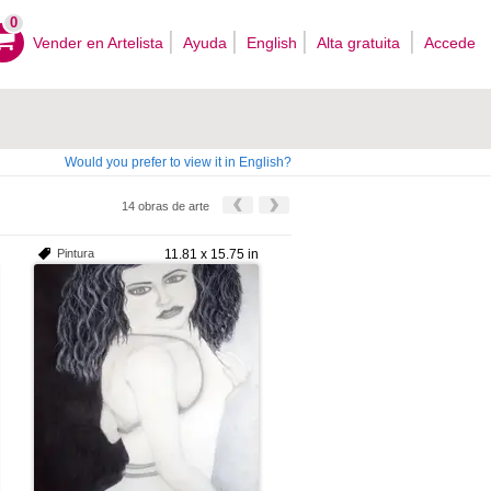
0
Vender en Artelista
Ayuda
English
Alta gratuita
Accede
Would you prefer to view it in English?
14 obras de arte
Pintura
11.81 x 15.75 in