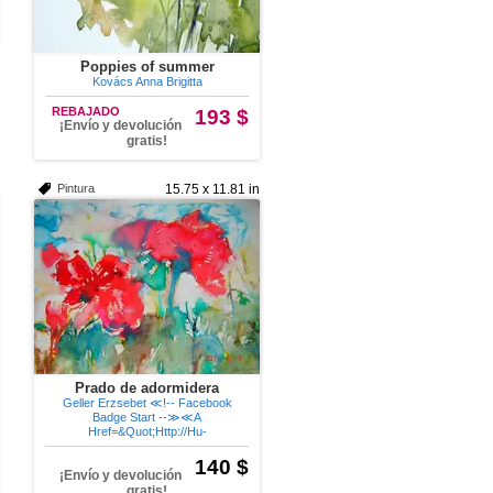
Poppies of summer
Kovács Anna Brigitta
REBAJADO
193 $
¡Envío y devolución
gratis!
Pintura
15.75 x 11.81 in
Prado de adormidera
Geller Erzsebet ≪!-- Facebook
Badge Start --≫≪A
Href=&Quot;Http://Hu-
140 $
¡Envío y devolución
gratis!