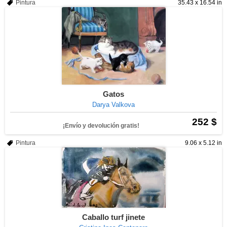
Pintura
35.43 x 16.54 in
Gatos
Darya Valkova
252 $
¡Envío y devolución gratis!
Pintura
9.06 x 5.12 in
Caballo turf jinete