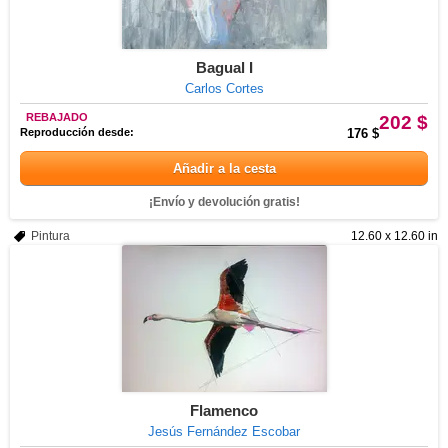
Bagual I
Carlos Cortes
REBAJADO
202 $
Reproducción desde:
176 $
Añadir a la cesta
¡Envío y devolución gratis!
Pintura
12.60 x 12.60 in
Flamenco
Jesús Fernández Escobar