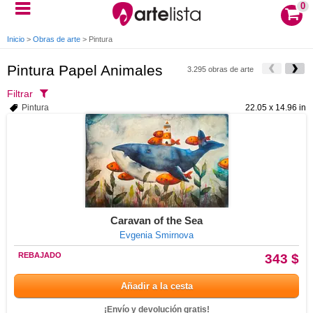
0
Inicio
>
Obras de arte
>
Pintura
Pintura Papel Animales
3.295 obras de arte
Filtrar
Pintura
22.05 x 14.96 in
Caravan of the Sea
Evgenia Smirnova
REBAJADO
343 $
Añadir a la cesta
¡Envío y devolución gratis!