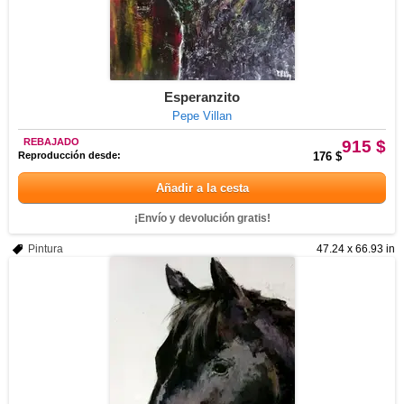
Esperanzito
Pepe Villan
REBAJADO
915 $
Reproducción desde:
176 $
Añadir a la cesta
¡Envío y devolución gratis!
Pintura
47.24 x 66.93 in