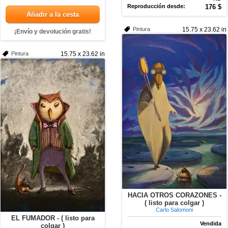
Reproducción desde:
176 $
Añadir a la cesta
Pintura
15.75 x 23.62 in
¡Envío y devolución gratis!
Pintura
15.75 x 23.62 in
HACIA OTROS CORAZONES -
( listo para colgar )
Carlo Salomoni
EL FUMADOR - ( listo para
Vendida
colgar )