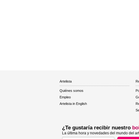
Artelista
Re
Quiénes somos
Po
Empleo
Gu
Artelista in English
R
Se
¿Te gustaría recibir nuestro
bo
La última hora y novedades del mundo del art