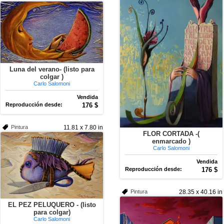
Luna del verano- (listo para
colgar )
Carlo Salomoni
Vendida
Reproducción desde:
176 $
Pintura
11.81 x 7.80 in
FLOR CORTADA -(
enmarcado )
Carlo Salomoni
Vendida
Reproducción desde:
176 $
Pintura
28.35 x 40.16 in
EL PEZ PELUQUERO - (listo
para colgar)
Carlo Salomoni