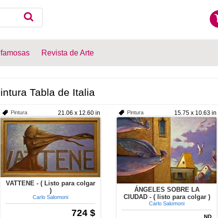
 famosas
Revista de Arte
intura Tabla de Italia
Pintura
21.06 x 12.60 in
Pintura
15.75 x 10.63 in
VATTENE - ( Listo para colgar
ÁNGELES SOBRE LA
)
CIUDAD - ( listo para colgar )
Carlo Salomoni
Carlo Salomoni
724 $
ND