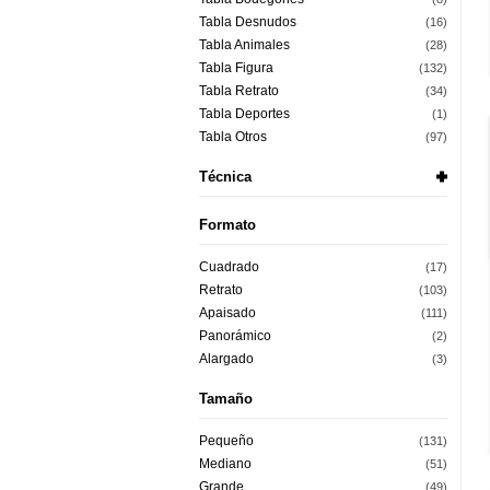
Tabla Desnudos
(16)
Tabla Animales
(28)
Tabla Figura
(132)
Tabla Retrato
(34)
Tabla Deportes
(1)
Tabla Otros
(97)
Técnica
Formato
Cuadrado
(17)
Retrato
(103)
Apaisado
(111)
Panorámico
(2)
Alargado
(3)
Tamaño
Pequeño
(131)
Mediano
(51)
Grande
(49)