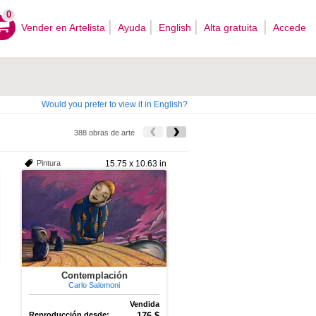
0
Vender en Artelista
Ayuda
English
Alta gratuita
Accede
Would you prefer to view it in English?
388 obras de arte
Pintura
15.75 x 10.63 in
Contemplación
Carlo Salomoni
Vendida
Reproducción desde:
176 $