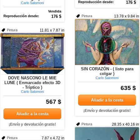
Reproducción desde:
176 $
Carlo Salomoni
Vendida
Reproducción desde:
176 $
Pintura
13.78 x 9.84 in
Pintura
11.81 x 7.87 in
SIN CORAZÓN - ( listo para
colgar )
DOVE NASCONO LE MIE
Carlo Salomoni
LUNE ( Enmarcado efecto 3D
635 $
- Tríptico )
Carlo Salomoni
Añadir a la cesta
567 $
¡Envío y devolución gratis!
Añadir a la cesta
¡Envío y devolución gratis!
Pintura
28.35 x 40.16 in
Pintura
7.87 x 4.72 in