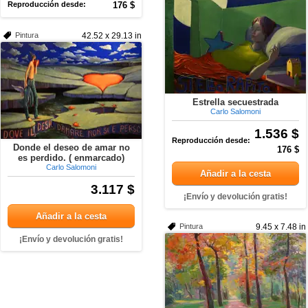
Reproducción desde:
176 $
Pintura
42.52 x 29.13 in
Estrella secuestrada
Carlo Salomoni
1.536 $
Reproducción desde:
Donde el deseo de amar no
176 $
es perdido. ( enmarcado)
Carlo Salomoni
Añadir a la cesta
3.117 $
¡Envío y devolución gratis!
Añadir a la cesta
Pintura
9.45 x 7.48 in
¡Envío y devolución gratis!