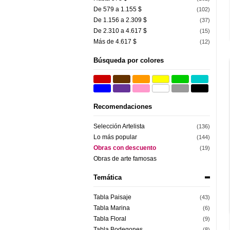
De 579 a 1.155 $
(102)
De 1.156 a 2.309 $
(37)
De 2.310 a 4.617 $
(15)
Más de 4.617 $
(12)
Búsqueda por colores
Recomendaciones
Selección Artelista
(136)
Lo más popular
(144)
Obras con descuento
(19)
Obras de arte famosas
Temática
Tabla Paisaje
(43)
Tabla Marina
(6)
Tabla Floral
(9)
Tabla Bodegones
(8)