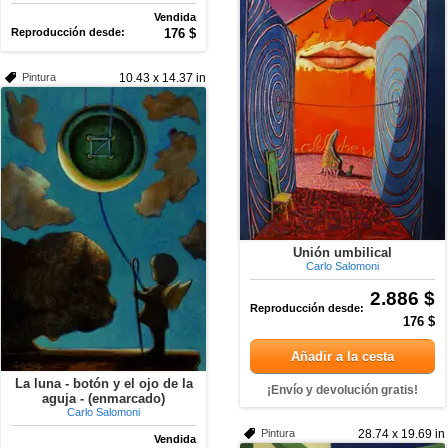
Vendida
Reproducción desde:
176 $
Pintura
10.43 x 14.37 in
Unión umbilical
Carlo Salomoni
2.886 $
Reproducción desde:
176 $
Añadir a la cesta
La luna - botón y el ojo de la
¡Envío y devolución gratis!
aguja - (enmarcado)
Carlo Salomoni
Pintura
28.74 x 19.69 in
Vendida