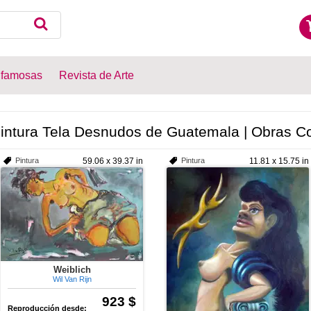
 famosas
Revista de Arte
intura Tela Desnudos de Guatemala | Obras Co
Pintura
59.06 x 39.37 in
Pintura
11.81 x 15.75 in
Weiblich
Wil Van Rijn
923 $
Reproducción desde: