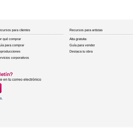
cursos para clientes
Recursos para artistas
r qué comprar
Alta gratuita
ía para comprar
Guía para vender
eproducciones
Destaca tu obra
rvicios corporativos
letín?
e en tu correo electrónico
ta
.