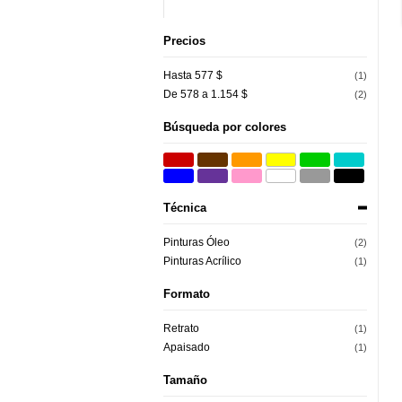
Precios
Hasta 577 $
(1)
De 578 a 1.154 $
(2)
Búsqueda por colores
Técnica
Pinturas Óleo
(2)
Pinturas Acrílico
(1)
Formato
Retrato
(1)
Apaisado
(1)
Tamaño