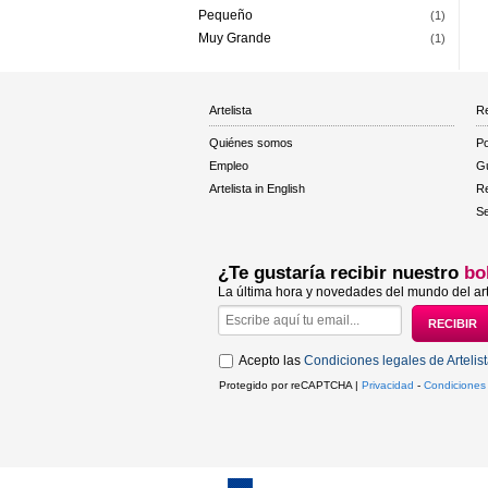
Pequeño
(1)
Muy Grande
(1)
Artelista
Re
Quiénes somos
Po
Empleo
Gu
Artelista in English
R
Se
¿Te gustaría recibir nuestro
bo
La última hora y novedades del mundo del art
Acepto las
Condiciones legales de Artelis
Protegido por reCAPTCHA |
Privacidad
-
Condiciones