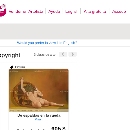
0
Vender en Artelista
Ayuda
English
Alta gratuita
Accede
Would you prefer to view it in English?
pyright
3 obras de arte
Pintura
De espaldas en la rueda
Piva .
605 $