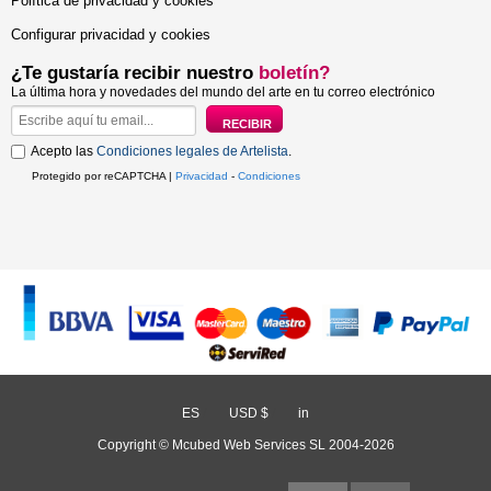
Política de privacidad y cookies
Configurar privacidad y cookies
¿Te gustaría recibir nuestro
boletín?
La última hora y novedades del mundo del arte en tu correo electrónico
Acepto las
Condiciones legales de Artelista
.
Protegido por reCAPTCHA |
Privacidad
-
Condiciones
ES
/
USD $
/
in
Copyright © Mcubed Web Services SL 2004-2026