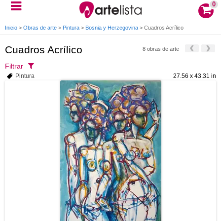
0
Inicio
>
Obras de arte
>
Pintura
>
Bosnia y Herzegovina
>
Cuadros Acrílico
Cuadros Acrílico
8 obras de arte
Filtrar
Pintura
27.56 x 43.31 in