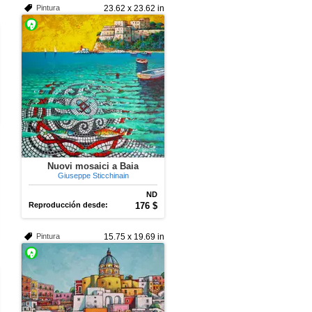
Pintura
23.62 x 23.62 in
Nuovi mosaici a Baia
Giuseppe Sticchinain
ND
Reproducción desde:
176 $
Pintura
15.75 x 19.69 in