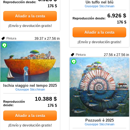
Un tuffo nel blù
Reproducción desde:
176 $
Giuseppe Sticchinain
6.926 $
Añadir a la cesta
Reproducción desde:
176 $
¡Envío y devolución gratis!
Añadir a la cesta
Pintura
39.37 x 27.56 in
¡Envío y devolución gratis!
Pintura
27.56 x 27.56 in
Ischia viaggio nel tempo 2025
Giuseppe Sticchinain
10.388 $
Reproducción
desde:
176 $
Añadir a la cesta
Pozzuoli è 2025
Giuseppe Sticchinain
¡Envío y devolución gratis!