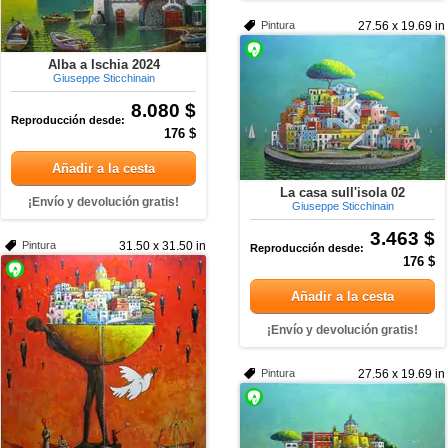
Pintura
27.56 x 19.69 in
Alba a Ischia 2024
Giuseppe Sticchinain
8.080 $
Reproducción desde:
176 $
Añadir a la cesta
La casa sull'isola 02
¡Envío y devolución gratis!
Giuseppe Sticchinain
3.463 $
Pintura
31.50 x 31.50 in
Reproducción desde:
176 $
Añadir a la cesta
¡Envío y devolución gratis!
Pintura
27.56 x 19.69 in