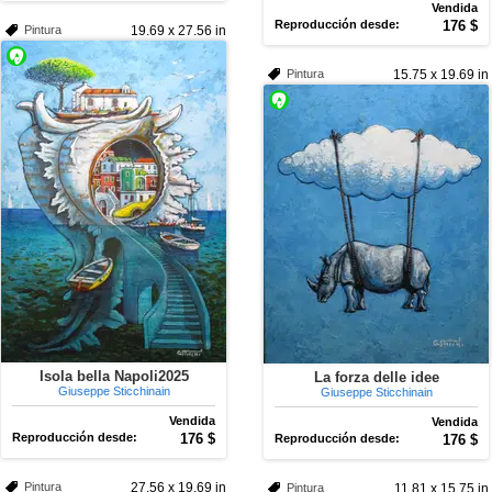
Vendida
Reproducción desde:
176 $
Pintura
19.69 x 27.56 in
Pintura
15.75 x 19.69 in
Isola bella Napoli2025
La forza delle idee
Giuseppe Sticchinain
Giuseppe Sticchinain
Vendida
Vendida
Reproducción desde:
176 $
Reproducción desde:
176 $
Pintura
27.56 x 19.69 in
Pintura
11.81 x 15.75 in