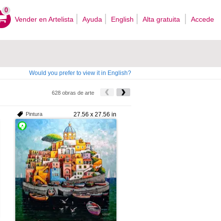
0
Vender en Artelista
Ayuda
English
Alta gratuita
Accede
Would you prefer to view it in English?
628 obras de arte
Pintura
27.56 x 27.56 in