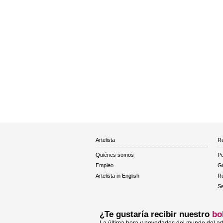
Artelista
Re
Quiénes somos
Po
Empleo
Gu
Artelista in English
R
Se
¿Te gustaría recibir nuestro
bo