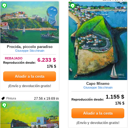
Procida, piccolo paradiso
Giuseppe Sticchinain
REBAJADO
6.233 $
Reproducción desde:
176 $
Añadir a la cesta
Capo Miseno
¡Envío y devolución gratis!
Giuseppe Sticchinain
1.155 $
Pintura
27.56 x 19.69 in
Reproducción desde:
176 $
Añadir a la cesta
¡Envío y devolución gratis!