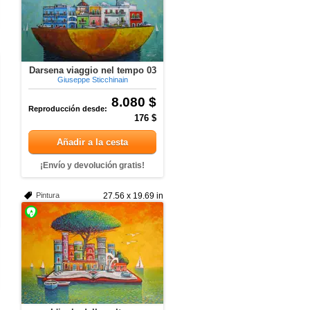
Darsena viaggio nel tempo 03
Giuseppe Sticchinain
8.080 $
Reproducción desde:
176 $
Añadir a la cesta
¡Envío y devolución gratis!
Pintura
27.56 x 19.69 in