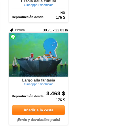
L'isola della cultura
Giuseppe Sticchinain
ND
Reproducción desde:
176 $
Pintura
30.71 x 22.83 in
Largo alla fantasia
Giuseppe Sticchinain
3.463 $
Reproducción desde:
176 $
Añadir a la cesta
¡Envío y devolución gratis!