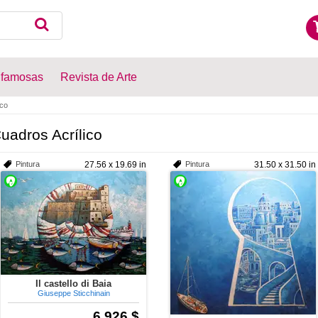
 famosas
Revista de Arte
ico
uadros Acrílico
Pintura
27.56 x 19.69 in
Pintura
31.50 x 31.50 in
Il castello di Baia
Giuseppe Sticchinain
6.926 $