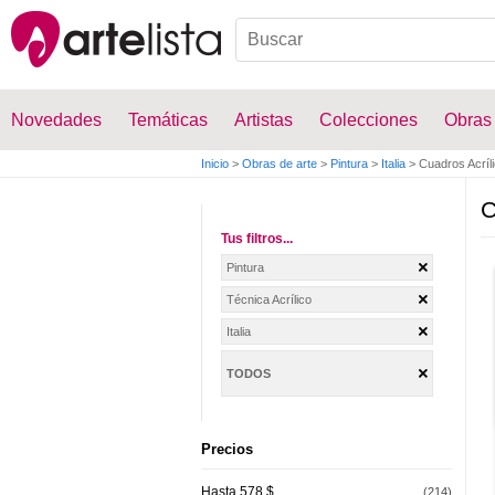
Novedades
Temáticas
Artistas
Colecciones
Obras
Inicio
>
Obras de arte
>
Pintura
>
Italia
>
Cuadros Acríl
C
Tus filtros...
Pintura
Técnica Acrílico
Italia
TODOS
Precios
Hasta 578 $
(214)