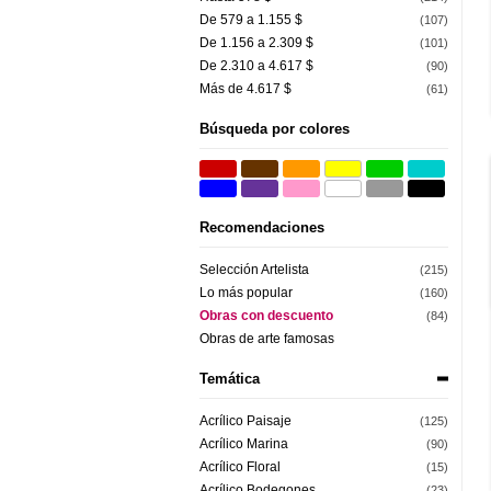
De 579 a 1.155 $
(107)
De 1.156 a 2.309 $
(101)
De 2.310 a 4.617 $
(90)
Más de 4.617 $
(61)
Búsqueda por colores
Recomendaciones
Selección Artelista
(215)
Lo más popular
(160)
Obras con descuento
(84)
Obras de arte famosas
Temática
Acrílico Paisaje
(125)
Acrílico Marina
(90)
Acrílico Floral
(15)
Acrílico Bodegones
(23)