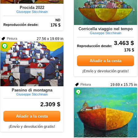
Procida 2022
Giuseppe Sticchinain
ND
Reproducción desde:
176 $
Corricella viaggio nel tempo
Giuseppe Sticchinain
Pintura
27.56 x 19.69 in
3.463 $
Reproducción desde:
176 $
Añadir a la cesta
¡Envío y devolución gratis!
Pintura
19.69 x 15.75 in
Paesino di montagna
Giuseppe Sticchinain
2.309 $
Añadir a la cesta
¡Envío y devolución gratis!