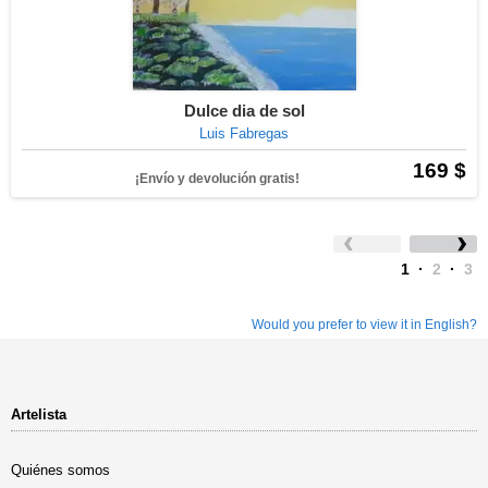
Dulce dia de sol
Luis Fabregas
169 $
¡Envío y devolución gratis!
1
·
2
·
3
Would you prefer to view it in English?
Artelista
Quiénes somos