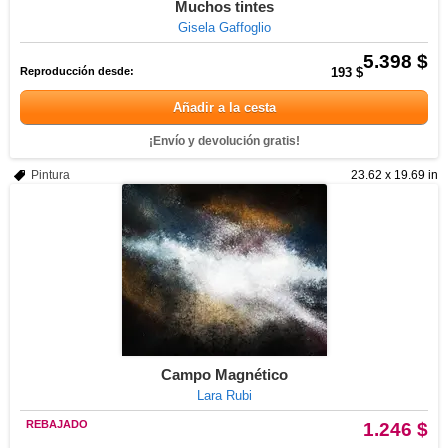
Muchos tintes
Gisela Gaffoglio
5.398 $
Reproducción desde:
193 $
Añadir a la cesta
¡Envío y devolución gratis!
Pintura
23.62 x 19.69 in
Campo Magnético
Lara Rubi
REBAJADO
1.246 $