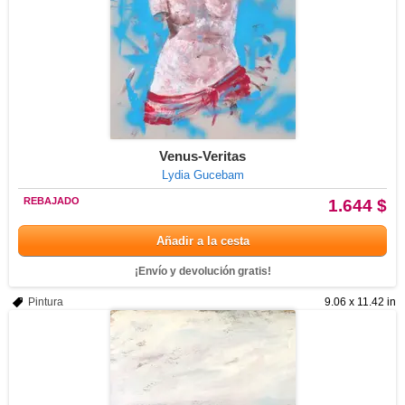
Venus-Veritas
Lydia Gucebam
REBAJADO
1.644 $
Añadir a la cesta
¡Envío y devolución gratis!
Pintura
9.06 x 11.42 in