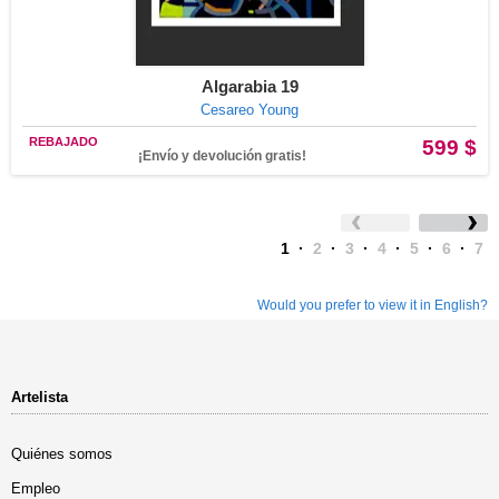
Algarabia 19
Cesareo Young
REBAJADO
599 $
¡Envío y devolución gratis!
1
·
2
·
3
·
4
·
5
·
6
·
7
Would you prefer to view it in English?
Artelista
Quiénes somos
Empleo