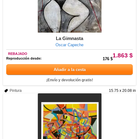
La Gimnasta
Oscar Capeche
REBAJADO
1.863 $
Reproducción desde:
176 $
Añadir a la cesta
¡Envío y devolución gratis!
Pintura
15.75 x 20.08 in