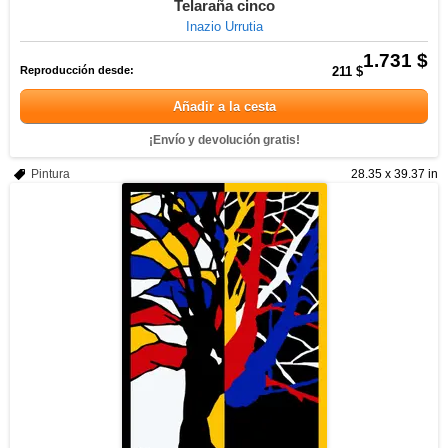
Telaraña cinco
Inazio Urrutia
1.731 $
Reproducción desde:
211 $
Añadir a la cesta
¡Envío y devolución gratis!
Pintura
28.35 x 39.37 in