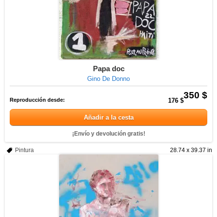
Papa doc
Gino De Donno
350 $
Reproducción desde:
176 $
Añadir a la cesta
¡Envío y devolución gratis!
Pintura
28.74 x 39.37 in