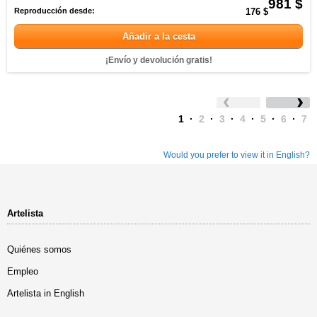
981 $
Reproducción desde:
176 $
Añadir a la cesta
¡Envío y devolución gratis!
1
·
2
·
3
·
4
·
5
·
6
·
7
Would you prefer to view it in English?
Artelista
Quiénes somos
Empleo
Artelista in English