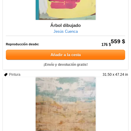
Árbol dibujado
Jesús Cuenca
559 $
Reproducción desde:
176 $
Añadir a la cesta
¡Envío y devolución gratis!
Pintura
31.50 x 47.24 in