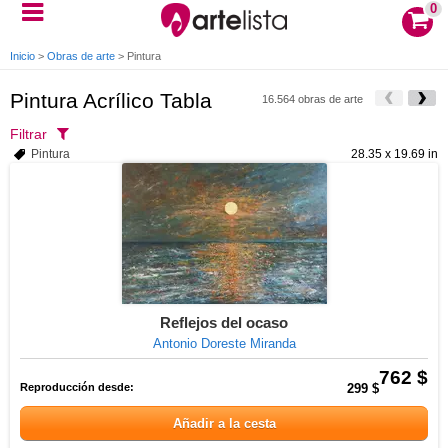
0
Inicio
>
Obras de arte
>
Pintura
Pintura Acrílico Tabla
16.564 obras de arte
Filtrar
Pintura
28.35 x 19.69 in
Reflejos del ocaso
Antonio Doreste Miranda
762 $
Reproducción desde:
299 $
Añadir a la cesta