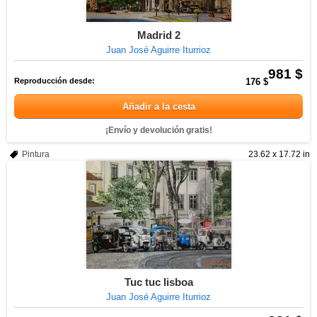
Madrid 2
Juan José Aguirre Iturrioz
981 $
Reproducción desde:
176 $
Añadir a la cesta
¡Envío y devolución gratis!
Pintura
23.62 x 17.72 in
Tuc tuc lisboa
Juan José Aguirre Iturrioz