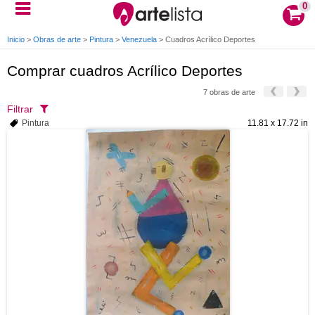
0
Inicio
>
Obras de arte
>
Pintura
>
Venezuela
>
Cuadros Acrílico Deportes
Comprar cuadros Acrílico Deportes
7 obras de arte
Filtrar
Pintura
11.81 x 17.72 in