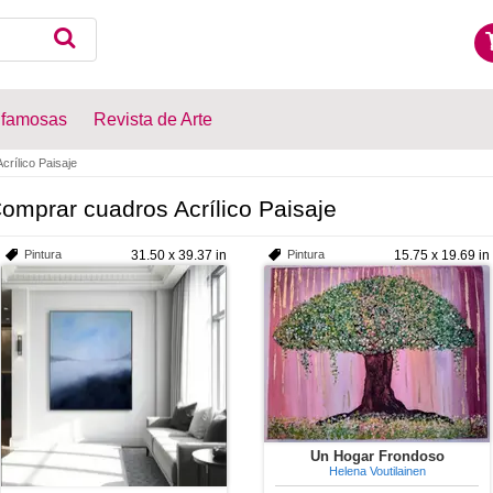
 famosas
Revista de Arte
rílico Paisaje
omprar cuadros Acrílico Paisaje
Pintura
31.50 x 39.37 in
Pintura
15.75 x 19.69 in
Un Hogar Frondoso
Helena Voutilainen