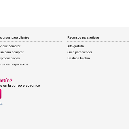
cursos para clientes
Recursos para artistas
r qué comprar
Alta gratuita
ía para comprar
Guía para vender
eproducciones
Destaca tu obra
rvicios corporativos
letín?
e en tu correo electrónico
ta
.