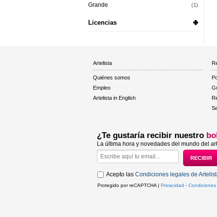
Grande
(1)
Licencias
Artelista
Re
Quiénes somos
Po
Empleo
Gu
Artelista in English
R
Se
¿Te gustaría recibir nuestro
bo
La última hora y novedades del mundo del art
Acepto las
Condiciones legales de Artelis
Protegido por reCAPTCHA |
Privacidad
-
Condiciones