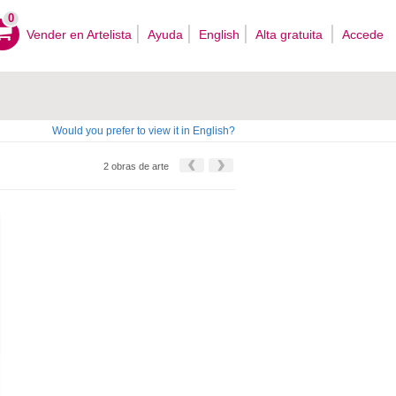
0
Vender en Artelista
Ayuda
English
Alta gratuita
Accede
Would you prefer to view it in English?
2 obras de arte