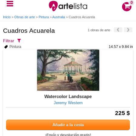
0
Inicio
>
Obras de arte
>
Pintura
>
Australia
>
Cuadros Acuarela
Cuadros Acuarela
1 obras de arte
Filtrar
Pintura
14.57 x 9.84 in
Watercolor Landscape
Jeremy Western
225 $
Añadir a la cesta
¡Envío y devolución gratis!