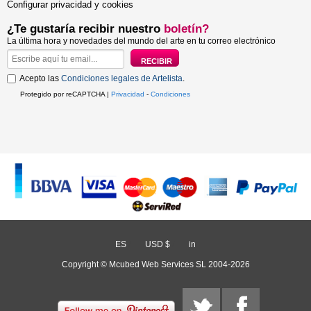
Configurar privacidad y cookies
¿Te gustaría recibir nuestro
boletín?
La última hora y novedades del mundo del arte en tu correo electrónico
Acepto las
Condiciones legales de Artelista
.
Protegido por reCAPTCHA |
Privacidad
-
Condiciones
ES
/
USD $
/
in
Copyright © Mcubed Web Services SL 2004-2026