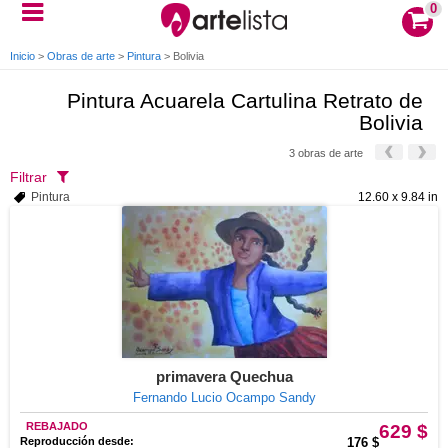
0
Inicio
>
Obras de arte
>
Pintura
>
Bolivia
Pintura Acuarela Cartulina Retrato de
Bolivia
3 obras de arte
Filtrar
Pintura
12.60 x 9.84 in
primavera Quechua
Fernando Lucio Ocampo Sandy
REBAJADO
629 $
Reproducción desde:
176 $